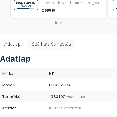
Silver, Black, Wired, Slim, Yes, Nagyon
NAGYON JÓ
ÁLLAPOT
jó
2 690 Ft
Adatlap
Szállítás és fizetés
Adatlap
Márka
HP
Modell
EU KU-1156
Termékkód
1380102
(690499-042)
Készlet
Nincs készleten