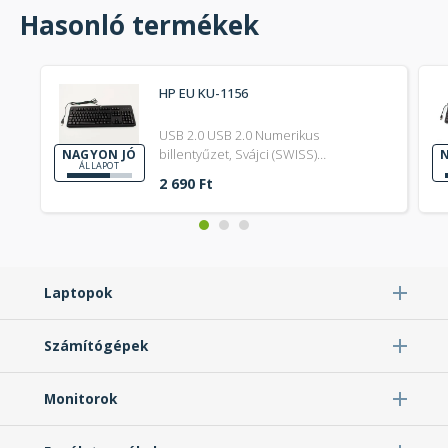
Hasonló termékek
HP EU KU-1156
USB 2.0 USB 2.0 Numerikus
billentyűzet, Svájci (SWISS)
NAGYON JÓ
N
ÁLLAPOT
Billentyűzet nyelve, Silver
2 690 Ft
Laptopok
Számítógépek
Monitorok