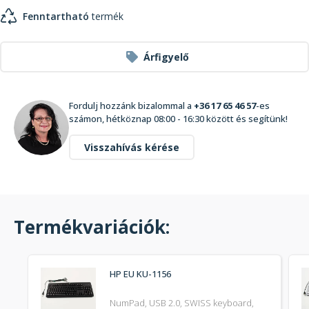
Fenntartható
termék
Árfigyelő
Fordulj hozzánk bizalommal a
+36 17 65 46 57
-es
számon, hétköznap 08:00 - 16:30 között és segítünk!
Visszahívás kérése
Termékvariációk:
HP EU KU-1156
NumPad, USB 2.0, SWISS keyboard,