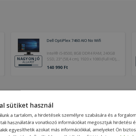
Dell OptiPlex 7460 AIO No Wifi
Intel® i5-8500, 8GB DDR4 RAM, 240GB
SSD, 23" (58,4 cm), 1920 x 1080 (Full HD),
NAGYON JÓ
ÁLLAPOT
UHD 630, Windows 11 Pro OS
140 990 Ft
al sütiket használ
álunk a tartalom, a hirdetések személyre szabására és a forgalo
tali használatára vonatkozó információkat megosztjuk hirdetési 
teljes körűen felújított, alaposan tisztított és részletesen tesztelt
, akik egyesíthetik azokat más információkkal, amelyeket Ön bizto
kai szempontból is megújul.