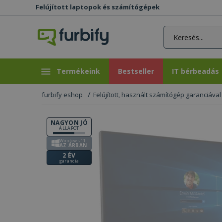
Felújított laptopok és számítógépek
rás gomb
Bestseller
IT bérbeadás
Termékeink
Bestseller
IT bérbeadás
furbify eshop
Felújított, használt számítógép garanciával
NAGYON JÓ
ÁLLAPOT
Windows 11
AZ ÁRBAN
2 ÉV
garancia