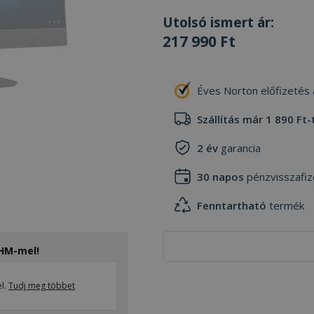
Utolsó ismert ár:
217 990 Ft
Éves Norton előfizetés
Szállítás már 1 890 Ft-
2 év
garancia
30 napos
pénzvisszafiz
Fenntartható
termék
THM-mel!
el.
Tudj meg többet