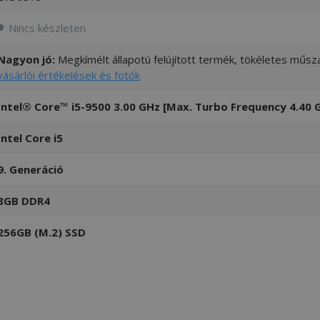
Nincs készleten
Nagyon jó:
Megkímélt állapotú felújított termék, tökéletes műsza
vásárlói értékelések és fotók
Intel® Core™ i5-9500 3.00 GHz [Max. Turbo Frequency 4.40 
Intel Core i5
9. Generáció
8GB DDR4
256GB (M.2) SSD