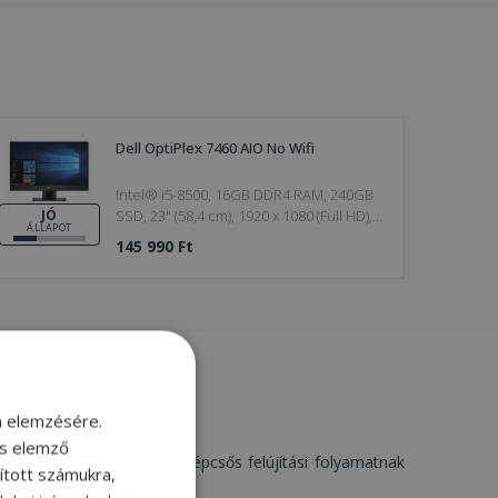
Dell OptiPlex 7460 AIO No Wifi
Intel® i5-8500, 16GB DDR4 RAM, 240GB
SSD, 23" (58,4 cm), 1920 x 1080 (Full HD),
JÓ
ÁLLAPOT
UHD 630, Windows 11 Pro OS
145 990 Ft
m elemzésére.
és elemző
. Minden terméket egy többlépcsős felújítási folyamatnak
sított számukra,