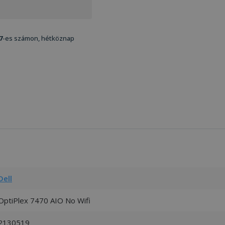
7
-es számon, hétköznap
Dell
OptiPlex 7470 AIO No Wifi
2130519