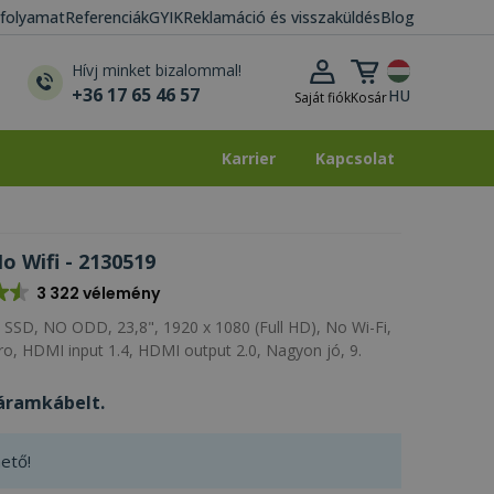
i folyamat
Referenciák
GYIK
Reklamáció és visszaküldés
Blog
Kosár lenyitása
Hívj minket bizalommal!
+36 17 65 46 57
HU
Saját fiók
Kosár
Karrier
Kapcsolat
Karrier
Kapcsolat
o Wifi - 2130519
3 322 vélemény
SSD, NO ODD, 23,8", 1920 x 1080 (Full HD), No Wi-Fi,
, HDMI input 1.4, HDMI output 2.0, Nagyon jó, 9.
áramkábelt.
ető!