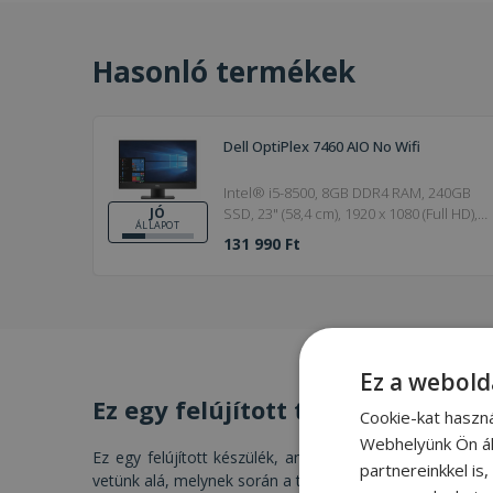
Hasonló termékek
Dell OptiPlex 7460 AIO No Wifi
Intel® i5-8500, 8GB DDR4 RAM, 240GB
SSD, 23" (58,4 cm), 1920 x 1080 (Full HD),
JÓ
ÁLLAPOT
UHD 630, Windows 11 Pro OS
131 990 Ft
Ez a webold
Ez egy felújított termék
Cookie-kat haszn
Webhelyünk Ön ál
Ez egy felújított készülék, amelyet szakértő csapatunk 
partnereinkkel is
vetünk alá, melynek során a termék műszaki- és esztéti