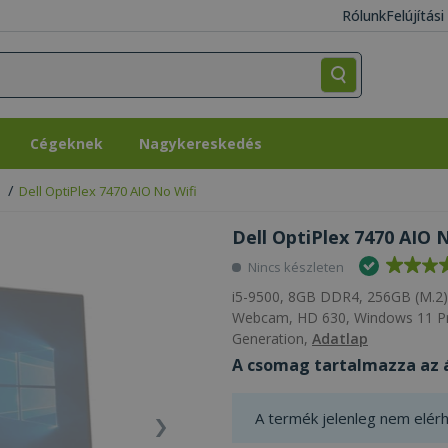
Rólunk
Felújítás
Cégeknek
Nagykereskedés
Cégeknek
Nagykereskedés
Dell OptiPlex 7470 AIO No Wifi
Dell OptiPlex 7470 AIO N
Nincs készleten
i5-9500, 8GB DDR4, 256GB (M.2) 
Webcam, HD 630, Windows 11 Pro
Generation,
Adatlap
A csomag tartalmazza az 
A termék jelenleg nem elérh