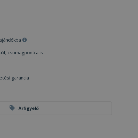
 ajándékba
tól
, csomagpontra is
etési garancia
Árfigyelő