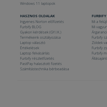
Windows 11 laptopok
VISITOR_PRIVACY
HASZNOS OLDALAK
FURBIFY
Ingyenes Norton előfizetés
Mi a felúj
Furbify BLOG
Mi vagyun
Gyakori kérdések (GY.I.K.)
Árgaranci
Termékeink osztályozása
Furbify s
Googl
_tt_enable_cookie
Laptop választó
Zöldek v
Értékelések
Furbify 
Laptop felvásárlás
Furbify 
Furbify részletfizetés
Állásaján
Név
PastPay halasztott fizetés
Név
ttcsid_CJ1S5PJC77
Számítástechnika bérbeadása
Név
__Secure-YNID
Clarity
YSC
prism_612475886
__Secure-ROLLOU
MUID
_ga
ttcsid
frb2023