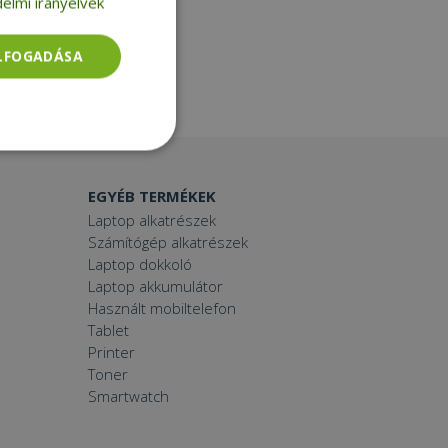
elmi irányelvek
ELFOGADÁSA
Besorolatlan
EGYÉB TERMÉKEK
Laptop alkatrészek
Számítógép alkatrészek
Laptop dokkoló
Laptop akkumulátor
Használt mobiltelefon
rolatlan
Tablet
ói bejelentkezést és
Printer
Toner
Smartwatch
tatás használja a