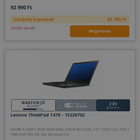
92 990 Ft
Vásárolj kuponnal
83 700 Ft
Utolsó darab!
Megnézem
NAGYON JÓ
2 ÉV
Windows 10
ÁLLAPOT
AZ ÁRBAN
garancia
Lenovo ThinkPad T470 - 15236702
Intel® i5-6200U, 8GB DDR4 RAM, 256GB (M.2) SSD, 14,1" (35,8 cm), 1920 x
1080 (Full HD), HD 520, Windows OS