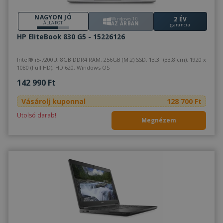
NAGYON JÓ
2 ÉV
Windows 10
ÁLLAPOT
AZ ÁRBAN
garancia
HP EliteBook 830 G5 - 15226126
Intel® i5-7200U, 8GB DDR4 RAM, 256GB (M.2) SSD, 13,3" (33,8 cm), 1920 x
1080 (Full HD), HD 620, Windows OS
142 990 Ft
Vásárolj kuponnal
128 700 Ft
Utolsó darab!
Megnézem