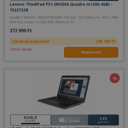
tár
Lenovo ThinkPad P51 (NVIDIA Quadro m1200 4GB) -
has
15237228
olda
int
Intel® i7-7820HQ, 16GB DDR4 RAM, 1TB SSD, 15,6" (39,6 cm), 1920 x 1080
Felj
(Full HD), Quadro m1200 4GB, Windows OS
lát
bel
272 990 Ft
kül
ada
poli
Vásárolj kuponnal
245 700 Ft
beál
tek
Utolsó darab!
bizt
Megnézem
pre
jöv
ülé
tisz
_tt_enable_cookie
.furbify.hu
2
Ezt 
%
hónap
arra
4 hét
hog
eml
fel
pre
web
talá
has
kap
KIVÁLÓ
2 ÉV
Windows 10
ÁLLAPOT
AZ ÁRBAN
garancia