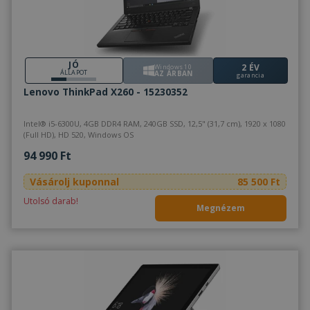
JÓ
2 ÉV
Windows 10
ÁLLAPOT
AZ ÁRBAN
garancia
Lenovo ThinkPad X260 - 15230352
Intel® i5-6300U, 4GB DDR4 RAM, 240GB SSD, 12,5" (31,7 cm), 1920 x 1080
(Full HD), HD 520, Windows OS
94 990 Ft
Vásárolj kuponnal
85 500 Ft
Utolsó darab!
Megnézem