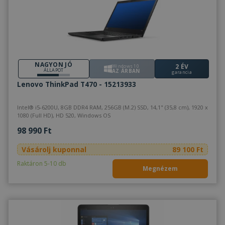
NAGYON JÓ
2 ÉV
Windows 10
ÁLLAPOT
AZ ÁRBAN
garancia
Lenovo ThinkPad T470 - 15213933
Intel® i5-6200U, 8GB DDR4 RAM, 256GB (M.2) SSD, 14,1" (35,8 cm), 1920 x
1080 (Full HD), HD 520, Windows OS
98 990 Ft
Vásárolj kuponnal
89 100 Ft
Raktáron 5-10 db
Megnézem