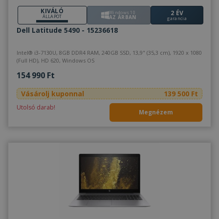
KIVÁLÓ
2 ÉV
Windows 10
ÁLLAPOT
AZ ÁRBAN
garancia
Dell Latitude 5490 - 15236618
Intel® i3-7130U, 8GB DDR4 RAM, 240GB SSD, 13,9" (35,3 cm), 1920 x 1080
(Full HD), HD 620, Windows OS
154 990 Ft
Vásárolj kuponnal
139 500 Ft
Utolsó darab!
Megnézem