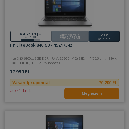
NAGYON JÓ
2 ÉV
Windows 10
ÁLLAPOT
AZ ÁRBAN
garancia
HP EliteBook 840 G3 - 15217342
Intel® i5-6200U, 8GB DDR4 RAM, 256GB (M.2) SSD, 14" (35,5 cm), 1920 x
1080 (Full HD), HD 520, Windows OS
77 990 Ft
Vásárolj kuponnal
70 200 Ft
Utolsó darab!
Megnézem