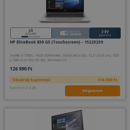
JÓ
2 ÉV
Windows 10
ÁLLAPOT
AZ ÁRBAN
garancia
HP EliteBook 830 G5 (Touchscreen) - 15225259
Intel® i5-7300U, 16GB DDR4 RAM, 256GB (M.2) SSD, 13,3" (33,8 cm), 1920
x 1080 (Full HD), HD 620, Windows OS
126 990 Ft
Vásárolj kuponnal
114 300 Ft
Raktáron 2-4 db
Megnézem