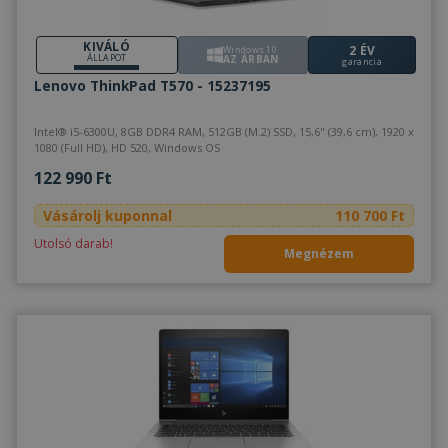
KIVÁLÓ
2 ÉV
Windows 10
ÁLLAPOT
AZ ÁRBAN
garancia
Lenovo ThinkPad T570 - 15237195
Intel® i5-6300U, 8GB DDR4 RAM, 512GB (M.2) SSD, 15,6" (39,6 cm), 1920 x
1080 (Full HD), HD 520, Windows OS
122 990 Ft
Vásárolj kuponnal
110 700 Ft
Utolsó darab!
Megnézem