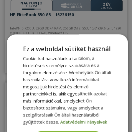
NAGYON JÓ
2 ÉV
Windows 10
ÁLLAPOT
AZ ÁRBAN
garancia
HP EliteBook 850 G5 - 15236150
Intel® i5-7200U, 32GB DDR4 RAM, 256GB (M.2) SSD, 15,6" (39,6 cm), 1920
x 1080 (Full HD), HD 620, Windows OS
184 990 Ft
Ez a weboldal sütiket használ
Vásárolj kuponnal
166 500 Ft
Cookie-kat használunk a tartalom, a
Utolsó darab!
Megnézem
hirdetések személyre szabására és a
forgalom elemzésére. Webhelyünk Ön általi
használatára vonatkozó információkat
megosztjuk hirdetési és elemző
partnereinkkel is, akik egyesíthetik azokat
más információkkal, amelyeket Ön
biztosított számukra, vagy amelyeket a
szolgáltatásaik Ön általi használatából
gyűjtöttek össze.
Adatvédelmi irányelvek
NAGYON JÓ