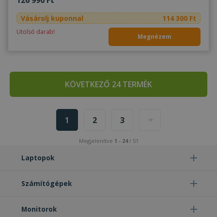
126 990 Ft
Vásárolj kuponnal
114 300 Ft
Utolsó darab!
Megnézem
KÖVETKEZŐ 24 TERMÉK
1
2
3
Megjelenítve
1 - 24
/ 51
Laptopok
Számítógépek
Monitorok