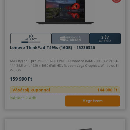
JÓ
2 ÉV
Windows 11
ÁLLAPOT
AZ ÁRBAN
garancia
Lenovo ThinkPad T495s (16GB) - 15236326
AMD Ryzen 5 pro 3500u, 16GB LPDDR4 Onboard RAM, 256GB (M.2) SSD,
14" (35,5 cm), 1920 x 1080 (Full HD), Radeon Vega Graphics, Windows 11
Pro OS
159 990 Ft
Vásárolj kuponnal
144 000 Ft
Raktáron 2-4 db
Megnézem