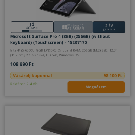
JÓ
2 ÉV
Windows 10
ÁLLAPOT
AZ ÁRBAN
garancia
Microsoft Surface Pro 4 (8GB) (256GB) (without
keyboard) (Touchscreen) - 15237170
Intel® i5-6300U, 8GB LPDDR3 Onboard RAM, 256GB (M.2) SSD, 12,3"
(31,2 cm), 2736 × 1824, HD 520, Windows OS
108 990 Ft
Vásárolj kuponnal
98 100 Ft
Raktáron 2-4 db
Megnézem