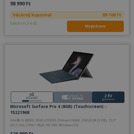
98 990 Ft
Vásárolj kuponnal
89 100 Ft
Raktáron 2-4 db
Megnézem
JÓ
2 ÉV
Windows 10
ÁLLAPOT
AZ ÁRBAN
garancia
Microsoft Surface Pro 4 (8GB) (Touchscreen) -
15221968
Intel® i5-6300U, 8GB LPDDR3 Onboard RAM, 256GB (M.2) SSD, 12,3"
(31,2 cm), 2736 × 1824, HD 520, Windows OS