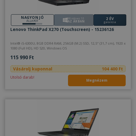
NAGYON JÓ
2 ÉV
Windows 10
ÁLLAPOT
AZ ÁRBAN
garancia
Lenovo ThinkPad X270 (Touchscreen) - 15236126
Intel® i5-6300U, 8GB DDR4 RAM, 256GB (M.2) SSD, 12,5" (31,7 cm), 1920 x
1080 (Full HD), HD 520, Windows OS
115 990 Ft
Vásárolj kuponnal
104 400 Ft
Utolsó darab!
Megnézem