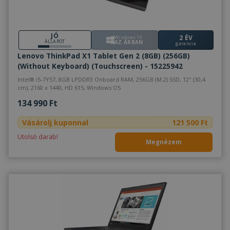
JÓ
2 ÉV
Windows 10
ÁLLAPOT
AZ ÁRBAN
garancia
Lenovo ThinkPad X1 Tablet Gen 2 (8GB) (256GB)
(Without Keyboard) (Touchscreen) - 15225942
Intel® i5-7Y57, 8GB LPDDR3 Onboard RAM, 256GB (M.2) SSD, 12" (30,4
cm), 2160 x 1440, HD 615, Windows OS
134 990 Ft
Vásárolj kuponnal
121 500 Ft
Utolsó darab!
Megnézem