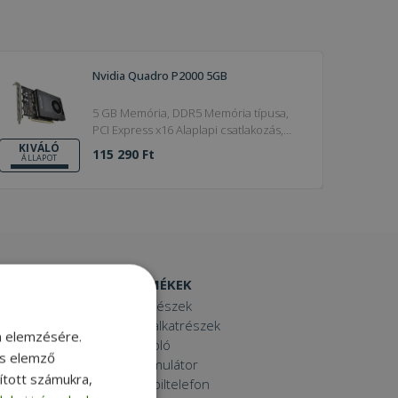
Nvidia Quadro P2000 5GB
5 GB Memória, DDR5 Memória típusa,
PCI Express x16 Alaplapi csatlakozás,
128-bit Átviteli sebesség
KIVÁLÓ
115 290 Ft
ÁLLAPOT
EGYÉB TERMÉKEK
Laptop alkatrészek
Számítógép alkatrészek
m elemzésére.
Laptop dokkoló
és elemző
Laptop akkumulátor
sított számukra,
Használt mobiltelefon