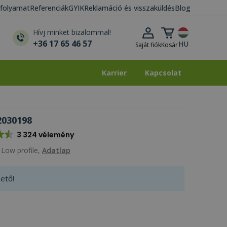
i folyamat
Referenciák
GYIK
Reklamáció és visszaküldés
Blog
Kosár lenyitása
Hívj minket bizalommal!
+36 17 65 46 57
HU
Saját fiók
Kosár
Karrier
Kapcsolat
Karrier
Kapcsolat
2030198
3 324 vélemény
Low profile,
Adatlap
ető!