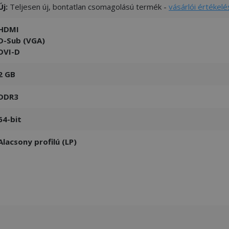
Új:
Teljesen új, bontatlan csomagolású termék -
vásárlói értékelé
HDMI
D-Sub (VGA)
DVI-D
2 GB
DDR3
64-bit
Alacsony profilú (LP)