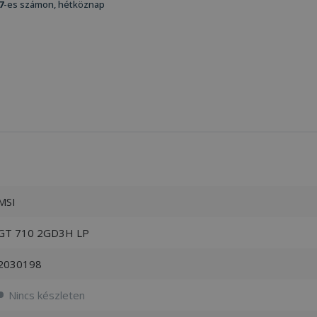
7
-es számon, hétköznap
MSI
GT 710 2GD3H LP
2030198
Nincs készleten