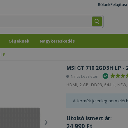
Rólunk
Felújítás
Cégeknek
Nagykereskedés
Cégeknek
Nagykereskedés
 LP
MSI GT 710 2GD3H LP - 
Nincs készleten
HDMI, 2 GB, DDR3, 64-bit, NEW, 
A termék jelenleg nem elérh
Utolsó ismert ár:
24 990 Ft