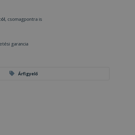
tól
, csomagpontra is
etési garancia
Árfigyelő