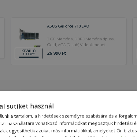
ASUS GeForce 710 EVO
2 GB Memória, DDR3 Memória típusa,
Gold, VGA (D-sub) Videokimenet
KIVÁLÓ
26 990 Ft
ÁLLAPOT
ÓGÉPEK
MONITOROK
al sütiket használ
asztali PC garanciával
Használt monitor
Dell számítógép
Használt Samsung monitor
álunk a tartalom, a hirdetések személyre szabására és a forgalo
 HP számítógép
Használt HP monitor
tali használatára vonatkozó információkat megosztjuk hirdetési 
 Lenovo számítógép
HDMI monitor
, akik egyesíthetik azokat más információkkal, amelyeket Ön bizto
All In One PC (AIO)
IPS monitor