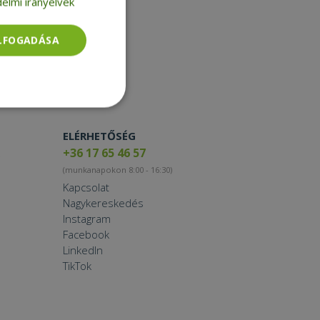
elmi irányelvek
Tablet
Printer
Toner
ELFOGADÁSA
Smartwatch
Besorolatlan
ELÉRHETŐSÉG
+36 17 65 46 57
(munkanapokon 8:00 - 16:30)
Kapcsolat
Nagykereskedés
Instagram
rolatlan
Facebook
ói bejelentkezést és
LinkedIn
TikTok
tatás használja a