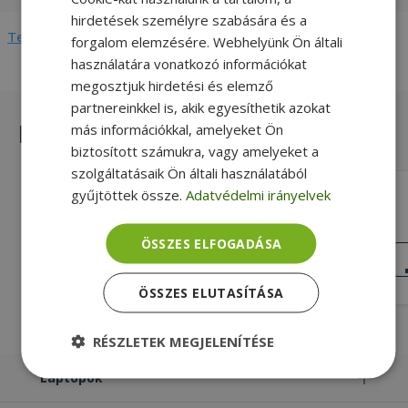
hirdetések személyre szabására és a
Teljes adatlap megtekintése
forgalom elemzésére. Webhelyünk Ön általi
használatára vonatkozó információkat
megosztjuk hirdetési és elemző
partnereinkkel is, akik egyesíthetik azokat
Hasonló termékek
más információkkal, amelyeket Ön
biztosított számukra, vagy amelyeket a
szolgáltatásaik Ön általi használatából
gyűjtöttek össze.
Adatvédelmi irányelvek
Dell for OptiPlex 3050 MT (PN: W52D3)
Silver, Dell Kompatibilitás
ÖSSZES ELFOGADÁSA
NAGYON JÓ
ÁLLAPOT
8 990 Ft
ÖSSZES ELUTASÍTÁSA
RÉSZLETEK MEGJELENÍTÉSE
Laptopok
Elengedhetetlenül
Teljesítmény
szükséges