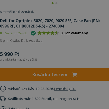
A termékkép illusztráció.
Dell for Optiplex 3020, 7020, 9020 SFF, Case Fan (PN:
099GRF, CHB8012DS-R5) - 2740004
3 322 vélemény
Raktáron 2-4 db
3 pin, Kiváló, Dell,
Adatlap
5 990 Ft
áraink tartalmazzák az áfát
Kosárba teszem
Várható szállítás:
10.08.2026.
Lehetőségek...
Szállítás már 1 890 Ft-tól
, csomagpontra is
2 év
garancia