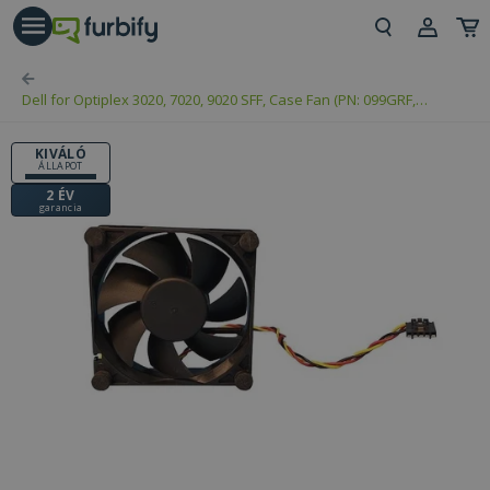
árás gomb
Beje
Dell for Optiplex 3020, 7020, 9020 SFF, Case Fan (PN: 099GRF,
Regi
CHB8012DS-R5)
KIVÁLÓ
ÁLLAPOT
2 ÉV
garancia