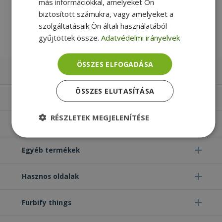
más információkkal, amelyeket Ön
Új
biztosított számukra, vagy amelyeket a
ÚJ
szolgáltatásaik Ön általi használatából
5 290 Ft
ÁLLAPOT
gyűjtöttek össze.
Adatvédelmi irányelvek
ÖSSZES ELFOGADÁSA
Laptopok
ÖSSZES ELUTASÍTÁSA
Számítógépek
RÉSZLETEK MEGJELENÍTÉSE
Monitorok
Elengedhetetlenül
Teljesítmény
szükséges
Egyéb termékek
Hasznos oldalak
Célzás
Funkcionalitás
Besorolatlan
Furbify things