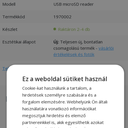
Modell
USB microSD reader
Termékkód
1970002
Készlet
Raktáron 2-4 db
Esztétikai állapot
Új:
Teljesen új, bontatlan
csomagolású termék -
vásárlói
értékelések és fotók
Teljes adatlap megtekintése
Ez a weboldal sütiket használ
Cookie-kat használunk a tartalom, a
hirdetések személyre szabására és a
Hasonló termékek
forgalom elemzésére. Webhelyünk Ön általi
használatára vonatkozó információkat
megosztjuk hirdetési és elemző
AXAGON CRE-X1, USB 2.0 External
partnereinkkel is, akik egyesíthetik azokat
MINI Reader 5-slot ALL-IN-ONE