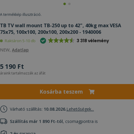
A termékkép illusztráció.
TB TV wall mount TB-250 up to 42", 40kg max VESA
75x75, 100x100, 200x100, 200x200 - 1940006
3 318 vélemény
Raktáron 5-10 db
NEW,
Adatlap
5 190 Ft
áraink tartalmazzák az áfát
Kosárba teszem
Várható szállítás:
10.08.2026.
Lehetőségek...
Szállítás már 1 890 Ft-tól
, csomagpontra is
2 év
garancia