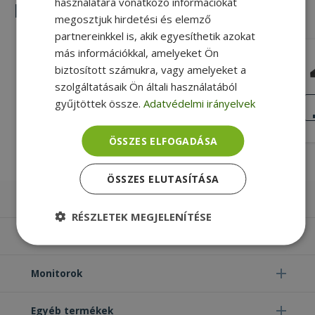
használatára vonatkozó információkat
Hasonló termékek
megosztjuk hirdetési és elemző
partnereinkkel is, akik egyesíthetik azokat
más információkkal, amelyeket Ön
One For All LCD/LED/OLED TV wall
biztosított számukra, vagy amelyeket a
mount 32-84"
szolgáltatásaik Ön általi használatából
Gold, Gyári csomagolás Gyári
csomagolás
gyűjtöttek össze.
Adatvédelmi irányelvek
KIVÁLÓ
ÁLLAPOT
44 890 Ft
ÖSSZES ELFOGADÁSA
ÖSSZES ELUTASÍTÁSA
Laptopok
RÉSZLETEK MEGJELENÍTÉSE
Számítógépek
Elengedhetetlenül
Teljesítmény
szükséges
Monitorok
Egyéb termékek
Célzás
Funkcionalitás
Besorolatlan