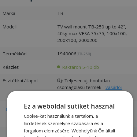
Márka
TB
Modell
TV wall mount TB-250 up to 42",
40kg max VESA 75x75, 100x100,
200x100, 200x200
Termékkód
1940006
(TB-250)
Készlet
Raktáron 5-10 db
Esztétikai állapot
Új:
Teljesen új, bontatlan
csomagolású termék -
vásárlói
értékelések és fotók
Ez a weboldal sütiket használ
Teljes adatlap megtekintése
Cookie-kat használunk a tartalom, a
hirdetések személyre szabására és a
forgalom elemzésére. Webhelyünk Ön általi