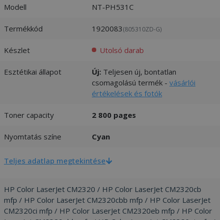
Modell
NT-PH531C
Termékkód
1920083
(805310ZD-G)
Készlet
Utolsó darab
Esztétikai állapot
Új:
Teljesen új, bontatlan
csomagolású termék -
vásárlói
értékelések és fotók
Toner capacity
2 800 pages
Nyomtatás színe
Cyan
Teljes adatlap megtekintése
HP Color LaserJet CM2320 / HP Color LaserJet CM2320cb
mfp / HP Color LaserJet CM2320cbb mfp / HP Color LaserJet
CM2320ci mfp / HP Color LaserJet CM2320eb mfp / HP Color