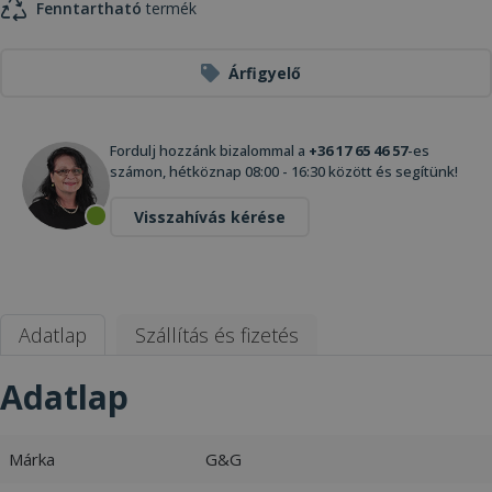
Fenntartható
termék
Árfigyelő
Fordulj hozzánk bizalommal a
+36 17 65 46 57
-es
számon, hétköznap 08:00 - 16:30 között és segítünk!
Visszahívás kérése
Adatlap
Szállítás és fizetés
Adatlap
Márka
G&G