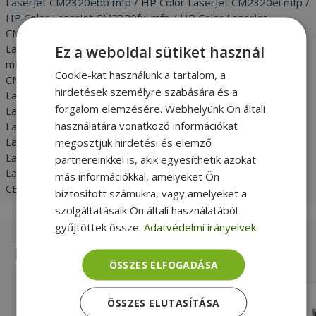
LaserJet CM2320ebb mfp / HP Color LaserJet CM2320ei mfp /
HP Color LaserJet CM2320fxi mfp / HP Color LaserJet
CM2320n mfp / HP Color LaserJet CM2320nf mfp / HP Color
LaserJet CM2320wb mfp / HP Color LaserJet CM2320wbb
Ez a weboldal sütiket használ
mfp / HP Color LaserJet CM2320wi mfp / HP Color LaserJet
Cookie-kat használunk a tartalom, a
CM2720fxi mfp / HP Color LaserJet CP2020 / HP Color
hirdetések személyre szabására és a
LaserJet CP2024 / HP Color LaserJet CP2024dn / HP Color
forgalom elemzésére. Webhelyünk Ön általi
LaserJet CP2025 / HP Color LaserJet CP2025dn / HP Color
használatára vonatkozó információkat
LaserJet CP2025n / HP Color LaserJet CP2025x / HP Color
LaserJet CP2026 / HP Color LaserJet CP2026dn / HP Color
megosztjuk hirdetési és elemző
LaserJet CP2026n / HP Color LaserJet CP2027 / HP Color
partnereinkkel is, akik egyesíthetik azokat
LaserJet CP2027dn / HP Color LaserJet CP2027n / HP
más információkkal, amelyeket Ön
CB531A C / Canon718
biztosított számukra, vagy amelyeket a
szolgáltatásaik Ön általi használatából
gyűjtöttek össze.
Adatvédelmi irányelvek
Hasonló termékek
ÖSSZES ELFOGADÁSA
G&G NT-PH285LC
ÖSSZES ELUTASÍTÁSA