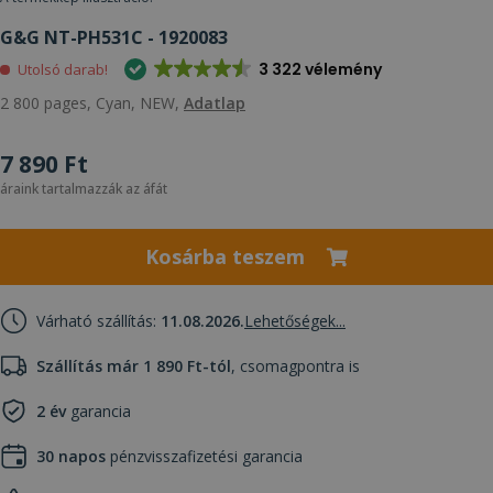
G&G NT-PH531C - 1920083
3 322 vélemény
Utolsó darab!
2 800 pages, Cyan, NEW,
Adatlap
7 890 Ft
áraink tartalmazzák az áfát
Kosárba teszem
Várható szállítás:
11.08.2026.
Lehetőségek...
Szállítás már 1 890 Ft-tól
, csomagpontra is
2 év
garancia
30 napos
pénzvisszafizetési garancia