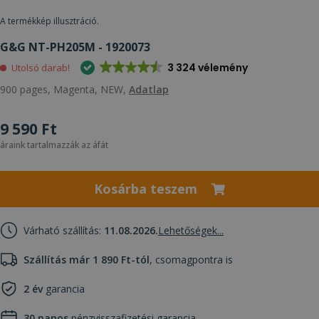
A termékkép illusztráció.
G&G NT-PH205M - 1920073
3 324 vélemény
Utolsó darab!
900 pages, Magenta, NEW,
Adatlap
9 590 Ft
áraink tartalmazzák az áfát
Kosárba teszem
Várható szállítás:
11.08.2026.
Lehetőségek...
Szállítás már 1 890 Ft-tól
, csomagpontra is
2 év
garancia
30 napos
pénzvisszafizetési garancia