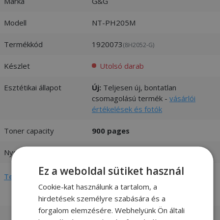
Márka
G&G
Modell
NT-PH205M
Termékkód
1920073
(8H2052-G)
Készlet
Utolsó darab
Esztétikai állapot
Új:
Teljesen új, bontatlan
csomagolású termék -
vásárlói
értékelések és fotók
Toner capacity
900 pages
Nyomtatás színe
Magenta
Ez a weboldal sütiket használ
Teljes adatlap megtekintése
Cookie-kat használunk a tartalom, a
hirdetések személyre szabására és a
forgalom elemzésére. Webhelyünk Ön általi