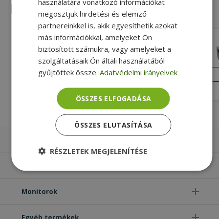
használatára vonatkozó információkat
Hasonló termékek
megosztjuk hirdetési és elemző
partnereinkkel is, akik egyesíthetik azokat
más információkkal, amelyeket Ön
G&G NT-PH285LC
biztosított számukra, vagy amelyeket a
szolgáltatásaik Ön általi használatából
3 000 pages Toner capacity, Fekete
gyűjtöttek össze.
Adatvédelmi irányelvek
Nyomtatás színe, Új
ÚJ
ÁLLAPOT
5 590 Ft
ÖSSZES ELFOGADÁSA
ÖSSZES ELUTASÍTÁSA
Laptopok
RÉSZLETEK MEGJELENÍTÉSE
Számítógépek
Elengedhetetlenül
Teljesítmény
szükséges
Monitorok
Egyéb termékek
Célzás
Funkcionalitás
Besorolatlan