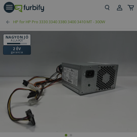
árás gomb
Beje
HP for HP Pro 3330 3340 3380 3400 3410 MT - 300W
Regi
NAGYON JÓ
ÁLLAPOT
2 ÉV
garancia