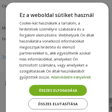
Csatlakozó
1 x 24 Pin
1 x 4 Pin
Ez a weboldal sütiket használ
4 x Sata
Cookie-kat használunk a tartalom, a
Max. teljesítmény
300W
hirdetések személyre szabására és a
forgalom elemzésére. Webhelyünk Ön általi
Formátum
ATX
használatára vonatkozó információkat
MT
megosztjuk hirdetési és elemző
partnereinkkel is, akik egyesíthetik azokat
Teljes adatlap megtekintése
más információkkal, amelyeket Ön
biztosított számukra, vagy amelyeket a
szolgáltatásaik Ön általi használatából
gyűjtöttek össze.
Adatvédelmi irányelvek
Hasonló termékek
ÖSSZES ELFOGADÁSA
HP DPS-180AB-28 A 180W for EliteOne
ÖSSZES ELUTASÍTÁSA
800 G5 AiO (PN: 902815-003)
Gold, 180W Tápegység, 10 Pin