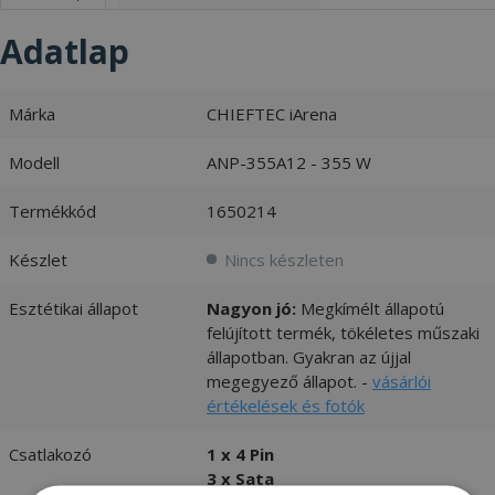
Adatlap
Márka
CHIEFTEC iArena
Modell
ANP-355A12 - 355 W
Termékkód
1650214
Készlet
Nincs készleten
Esztétikai állapot
Nagyon jó:
Megkímélt állapotú
felújított termék, tökéletes műszaki
állapotban. Gyakran az újjal
megegyező állapot. -
vásárlói
értékelések és fotók
Csatlakozó
1 x 4 Pin
3 x Sata