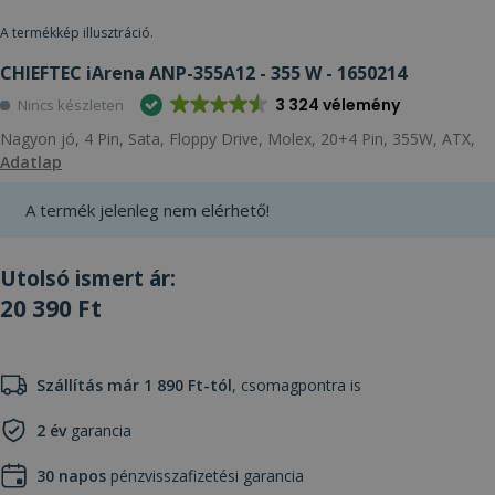
A termékkép illusztráció.
CHIEFTEC iArena ANP-355A12 - 355 W - 1650214
3 324 vélemény
Nincs készleten
Nagyon jó, 4 Pin, Sata, Floppy Drive, Molex, 20+4 Pin, 355W, ATX,
Adatlap
A termék jelenleg nem elérhető!
Utolsó ismert ár:
20 390 Ft
Szállítás már 1 890 Ft-tól
, csomagpontra is
2 év
garancia
30 napos
pénzvisszafizetési garancia