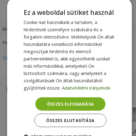
1 x Floppy Drive
2 x Molex
Ez a weboldal sütiket használ
1 x 20+4 Pin
Cookie-kat használunk a tartalom, a
Max. teljesítmény
355W
hirdetések személyre szabására és a
forgalom elemzésére. Webhelyünk Ön általi
Formátum
ATX
használatára vonatkozó információkat
megosztjuk hirdetési és elemző
Teljes adatlap megtekintése
partnereinkkel is, akik egyesíthetik azokat
más információkkal, amelyeket Ön
biztosított számukra, vagy amelyeket a
szolgáltatásaik Ön általi használatából
Hasonló termékek
gyűjtöttek össze.
Adatvédelmi irányelvek
ÖSSZES ELFOGADÁSA
CHIEFTEC iArena GPA-350B8 350W
ATX
ÖSSZES ELUTASÍTÁSA
Gold, 4 Pin Csatlakozó Sata Csatlakozó
KIVÁLÓ
ÁLLAPOT
Floppy Drive Csatlakozó