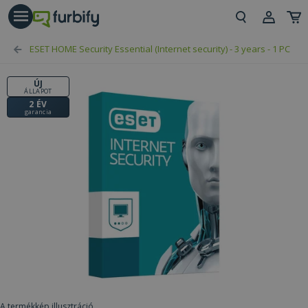
árás gomb
Beje
ESET HOME Security Essential (Internet security) - 3 years - 1 PC
Regi
ÚJ
ÁLLAPOT
2 ÉV
garancia
A termékkép illusztráció.