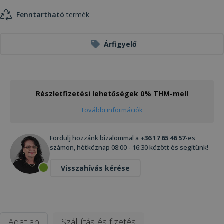
Fenntartható
termék
Árfigyelő
Részletfizetési lehetőségek 0% THM-mel!
További információk
Fordulj hozzánk bizalommal a
+36 17 65 46 57
-es
számon, hétköznap 08:00 - 16:30 között és segítünk!
Visszahívás kérése
Adatlap
Szállítás és fizetés