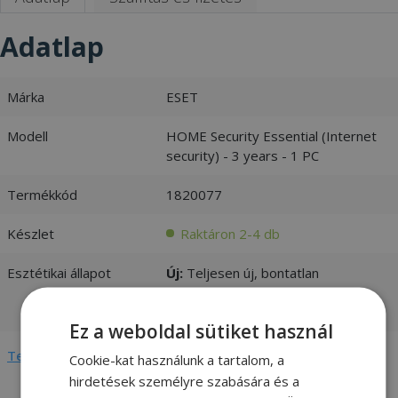
Adatlap
Márka
ESET
Modell
HOME Security Essential (Internet
security) - 3 years - 1 PC
Termékkód
1820077
Készlet
Raktáron 2-4 db
Esztétikai állapot
Új:
Teljesen új, bontatlan
csomagolású termék -
vásárlói
értékelések és fotók
Ez a weboldal sütiket használ
Teljes adatlap megtekintése
Cookie-kat használunk a tartalom, a
hirdetések személyre szabására és a