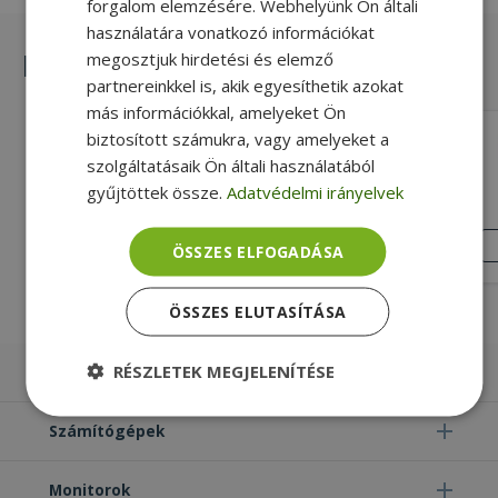
forgalom elemzésére. Webhelyünk Ön általi
használatára vonatkozó információkat
Hasonló termékek
megosztjuk hirdetési és elemző
partnereinkkel is, akik egyesíthetik azokat
más információkkal, amelyeket Ön
biztosított számukra, vagy amelyeket a
ESET NOD32 - 3 years - 1 PC
szolgáltatásaik Ön általi használatából
29 990 Ft
gyűjtöttek össze.
Adatvédelmi irányelvek
ÚJ
ÁLLAPOT
ÖSSZES ELFOGADÁSA
ÖSSZES ELUTASÍTÁSA
RÉSZLETEK MEGJELENÍTÉSE
Laptopok
Elengedhetetlenül
Teljesítmény
Számítógépek
szükséges
Monitorok