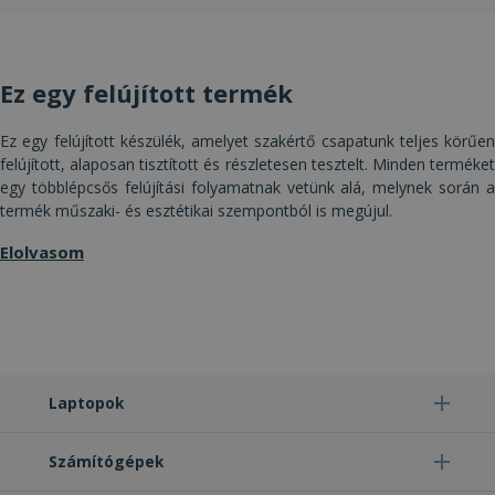
Célzás
Funkcionalitás
Besorolatlan
Ez egy felújított termék
Ez egy felújított készülék, amelyet szakértő csapatunk teljes körűen
felújított, alaposan tisztított és részletesen tesztelt. Minden terméket
egy többlépcsős felújítási folyamatnak vetünk alá, melynek során a
Elengedhetetlenül szükséges
Teljesítmény
termék műszaki- és esztétikai szempontból is megújul.
Célzás
Funkcionalitás
Besorolatlan
Elolvasom
Az elengedhetetlenül szükséges sütik lehetővé
teszik a webhely alapvető funkcióit, például a
felhasználói bejelentkezést és a fiókkezelést. A
weboldal nem használható megfelelően az
elengedhetetlenül szükséges sütik nélkül.
Szolgáltató /
Név
Lejárat
Leí
Domain
Laptopok
CookieScriptConsent
4 hét 2
Ezt 
CookieScript
nap
Coo
www.furbify.hu
Számítógépek
Scr
szol
hasz