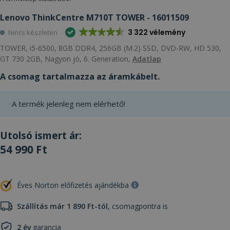
Lenovo ThinkCentre M710T TOWER - 16011509
3 322 vélemény
Nincs készleten
TOWER, i5-6500, 8GB DDR4, 256GB (M.2) SSD, DVD-RW, HD 530,
GT 730 2GB, Nagyon jó, 6. Generation,
Adatlap
A csomag tartalmazza az áramkábelt.
A termék jelenleg nem elérhető!
Utolsó ismert ár:
54 990 Ft
Éves Norton előfizetés ajándékba
Szállítás már 1 890 Ft-tól
, csomagpontra is
2 év
garancia