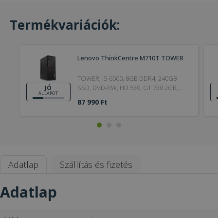
Termékvariációk:
Lenovo ThinkCentre M710T TOWER
TOWER, i5-6500, 8GB DDR4, 240GB
SSD, DVD-RW, HD 530, GT 730 2GB,
JÓ
ÁLLAPOT
Win 10 Pro, Bronze, 6. Generation, Jó
87 990 Ft
Adatlap
Szállítás és fizetés
Adatlap