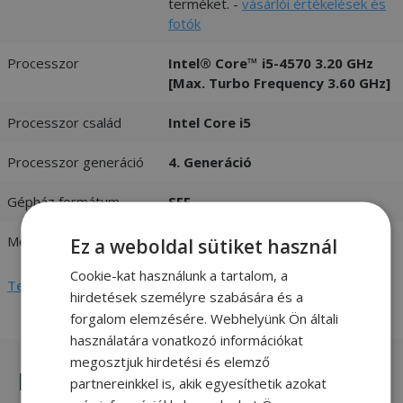
terméket. -
vásárlói értékelések és
fotók
Processzor
Intel® Core™ i5-4570 3.20 GHz
[Max. Turbo Frequency 3.60 GHz]
Processzor család
Intel Core i5
Processzor generáció
4. Generáció
Gépház formátum
SFF
Memória (RAM)
8GB DDR3
Ez a weboldal sütiket használ
Cookie-kat használunk a tartalom, a
Teljes adatlap megtekintése
hirdetések személyre szabására és a
forgalom elemzésére. Webhelyünk Ön általi
használatára vonatkozó információkat
megosztjuk hirdetési és elemző
Hasonló termékek
partnereinkkel is, akik egyesíthetik azokat