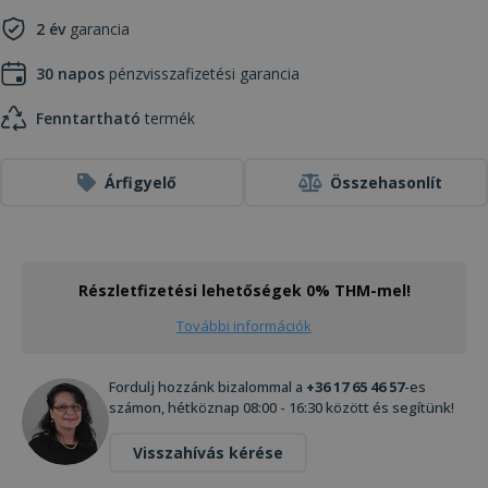
2 év
garancia
30 napos
pénzvisszafizetési garancia
Fenntartható
termék
Árfigyelő
Összehasonlít
Részletfizetési lehetőségek 0% THM-mel!
További információk
Fordulj hozzánk bizalommal a
+36 17 65 46 57
-es
számon, hétköznap 08:00 - 16:30 között és segítünk!
Visszahívás kérése