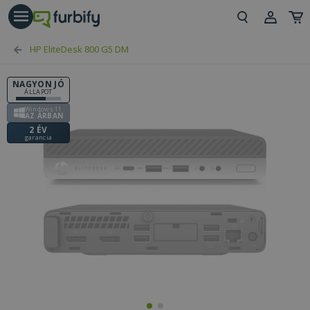
árás gomb
Beje
HP EliteDesk 800 G5 DM
Regi
NAGYON JÓ
ÁLLAPOT
Windows 11
AZ ÁRBAN
2 ÉV
garancia