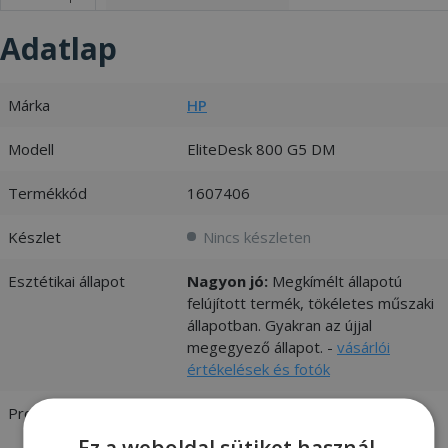
Adatlap
Márka
HP
Modell
EliteDesk 800 G5 DM
Termékkód
1607406
Készlet
Nincs készleten
Esztétikai állapot
Nagyon jó:
Megkímélt állapotú
felújított termék, tökéletes műszaki
állapotban. Gyakran az újjal
megegyező állapot. -
vásárlói
értékelések és fotók
Processzor
Intel® Core™ i5-9500T 2.20 GHz
[Max. Turbo Frequency 3.70 GHz]
Ez a weboldal sütiket használ