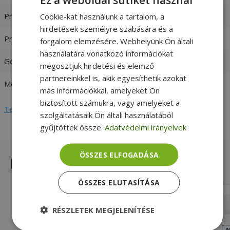
Processzor család
Intel Core i5
Cookie-kat használunk a tartalom, a
hirdetések személyre szabására és a
Processzor generáció
9. Generáció
forgalom elemzésére. Webhelyünk Ön általi
használatára vonatkozó információkat
Gépház formátum
Tiny
megosztjuk hirdetési és elemző
partnereinkkel is, akik egyesíthetik azokat
Memória (RAM)
16GB DDR4
más információkkal, amelyeket Ön
biztosított számukra, vagy amelyeket a
Teljes adatlap megtekintése
szolgáltatásaik Ön általi használatából
gyűjtöttek össze.
Adatvédelmi irányelvek
ÖSSZES ELFOGADÁSA
Hasonló termékek
ÖSSZES ELUTASÍTÁSA
HP ProDesk 600 G3 MT
RÉSZLETEK MEGJELENÍTÉSE
Intel® i3-7100, 8GB DDR4 RAM, Nem
SSD, HD 630, Windows OS