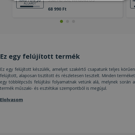
NAGYON JÓ
N
Elengedhetetlenül
Teljesítmény
ÁLLAPOT
szükséges
68 990 Ft
Célzás
Funkcionalitás
Besorolatlan
Ez egy felújított termék
Ez egy felújított készülék, amelyet szakértő csapatunk teljes körűen
Elengedhetetlenül szükséges
Teljesítmény
felújított, alaposan tisztított és részletesen tesztelt. Minden terméket
Célzás
Funkcionalitás
Besorolatlan
egy többlépcsős felújítási folyamatnak vetünk alá, melynek során a
termék műszaki- és esztétikai szempontból is megújul.
Az elengedhetetlenül szükséges sütik lehetővé
teszik a webhely alapvető funkcióit, például a
Elolvasom
felhasználói bejelentkezést és a fiókkezelést. A
weboldal nem használható megfelelően az
elengedhetetlenül szükséges sütik nélkül.
Szolgáltató /
Név
Lejárat
Leí
Domain
CookieScriptConsent
4 hét 2
Ezt 
CookieScript