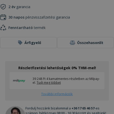
2 év
garancia
30 napos
pénzvisszafizetési garancia
Fenntartható
termék
Árfigyelő
Összehasonlít
Részletfizetési lehetőségek 0% THM-mel!
39 248 Ft 4 kamatmentes részletben az Milpay-
el.
Tudj meg többet
További információk
Fordulj hozzánk bizalommal a
+36 17 65 46 57
-es
számon, hétköznap 08:00 - 16:30 között és segítünk!