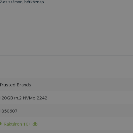
7
-es számon, hétköznap
Trusted Brands
120GB m.2 NVMe 2242
1850607
Raktáron 10+ db