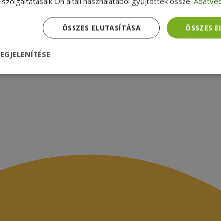
szolgáltatásaik Ön általi használatából gyűjtöttek össze.
Adatvéd
médiamegjelenések
latok
ÖSSZES ELUTASÍTÁSA
ÖSSZES 
EGJELENÍTÉSE
nül
Teljesítmény
Célzás
Funkcionalitás
dhetetlenül szükséges
Teljesítmény
Célzás
Funkcionalitás
Beso
 szükséges sütik lehetővé teszik a webhely alapvető funkcióit, például a felhasznál
eboldal nem használható megfelelően az elengedhetetlenül szükséges sütik nélkül.
Szolgáltató /
Lejárat
Leírás
Domain
nt
4 hét 2
Ezt a cookie-t a Cookie-Script.com szolgál
CookieScript