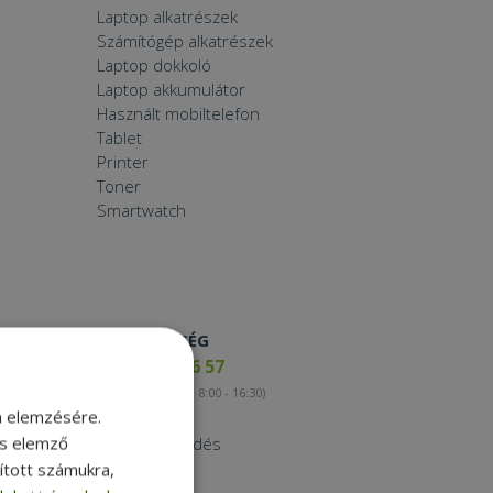
Laptop alkatrészek
Számítógép alkatrészek
Laptop dokkoló
Laptop akkumulátor
Használt mobiltelefon
Tablet
Printer
Toner
Smartwatch
ELÉRHETŐSÉG
+36 17 65 46 57
(munkanapokon 8:00 - 16:30)
m elemzésére.
Kapcsolat
és elemző
Nagykereskedés
Instagram
sított számukra,
Facebook