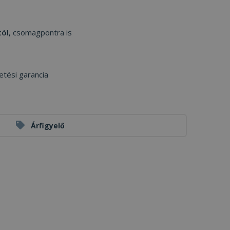
tól
, csomagpontra is
etési garancia
Árfigyelő