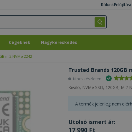
Rólunk
Felújítás
Cégeknek
Nagykereskedés
Cégeknek
Nagykereskedés
0GB m.2 NVMe 2242
Trusted Brands 120GB m
Nincs készleten
Kiváló, NVMe SSD, 120GB, M.2 
A termék jelenleg nem elérh
Utolsó ismert ár:
17 990 Ft