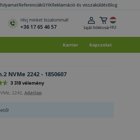
i folyamat
Referenciák
GYIK
Reklamáció és visszaküldés
Blog
Kosár lenyitása
Hívj minket bizalommal!
+36 17 65 46 57
HU
Saját fiók
Kosár
Karrier
Kapcsolat
Karrier
Kapcsolat
.2 NVMe 2242 - 1850607
3 318 vélemény
NVMe, 2242,
Adatlap
ető!