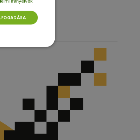
elmi irányelvek
LinkedIn
TikTok
ELFOGADÁSA
Besorolatlan
rolatlan
ói bejelentkezést és
tatás használja a