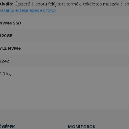
Kiváló:
Újszerű állapotú felújított termék, tökéletes műszaki áll
vásárlói értékelések és fotók
NVMe SSD
120GB
M.2 NVMe
2242
0,0 kg
ÓGÉPEK
MONITOROK