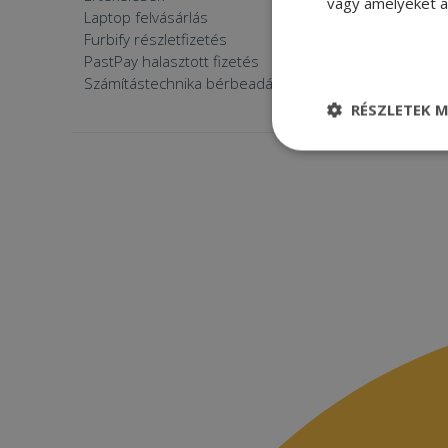
vagy amelyeket a 
Laptop felvásárlás
Furbify 
Furbify részletfizetés
Állásaján
PastPay halasztott fizetés
Számítástechnika bérbeadása
RÉSZLETEK M
Elengedhetetle
szükséges
Elenge
Az elengedhetetlenül
a fiókkezelést. A w
Név
CookieScriptConse