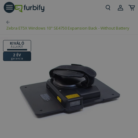
árás gomb
Beje
Zebra ET5X Windows 10" SE4750 Expansion Back - Without Battery
Regi
KIVÁLÓ
ÁLLAPOT
2 ÉV
garancia