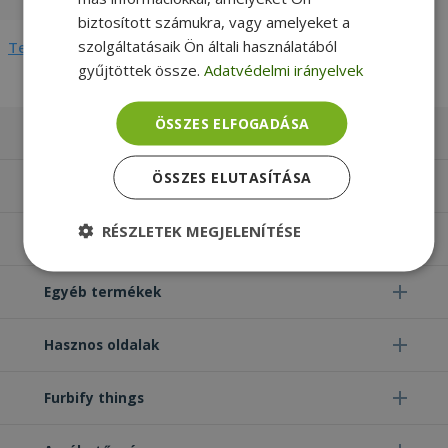
biztosított számukra, vagy amelyeket a
szolgáltatásaik Ön általi használatából
Teljes adatlap megtekintése
gyűjtöttek össze.
Adatvédelmi irányelvek
ÖSSZES ELFOGADÁSA
Laptopok
ÖSSZES ELUTASÍTÁSA
Számítógépek
RÉSZLETEK MEGJELENÍTÉSE
Monitorok
Elengedhetetlenül
Teljesítmény
szükséges
Egyéb termékek
Hasznos oldalak
Célzás
Funkcionalitás
Besorolatlan
Furbify things