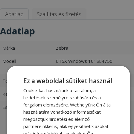
Adatlap
Szállítás és fizetés
Adatlap
Márka
Zebra
Modell
ET5X Windows 10" SE4750
Expansion Back - Without Battery
Ez a weboldal sütiket használ
Termékkód
1750007
(ZBK-ET5X-10SCN5-01)
Cookie-kat használunk a tartalom, a
Készlet
Utolsó darab
hirdetések személyre szabására és a
forgalom elemzésére. Webhelyünk Ön általi
Esztétikai állapot
Kiváló:
Újszerű állapotú felújított
használatára vonatkozó információkat
termék, tökéletes műszaki
megosztjuk hirdetési és elemző
állapotban. Nagyban
partnereinkkel is, akik egyesíthetik azokat
megkülönböztethetetlen az újtól. -
más információkkal, amelyeket Ön
vásárlói értékelések és fotók