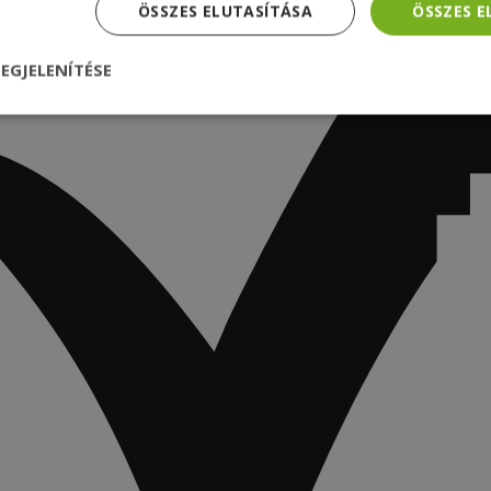
ÖSSZES ELUTASÍTÁSA
ÖSSZES 
EGJELENÍTÉSE
nül
Teljesítmény
Célzás
Funkcionalitás
dhetetlenül szükséges
Teljesítmény
Célzás
Funkcionalitás
Beso
 szükséges sütik lehetővé teszik a webhely alapvető funkcióit, például a felhasznál
eboldal nem használható megfelelően az elengedhetetlenül szükséges sütik nélkül.
Szolgáltató /
Lejárat
Leírás
Domain
nt
4 hét 2
Ezt a cookie-t a Cookie-Script.com szolgál
CookieScript
nap
látogatói cookie-k beleegyezési beállítás
www.furbify.hu
emlékezésére. Szükséges, hogy a Cookie
banner megfelelően működjön.