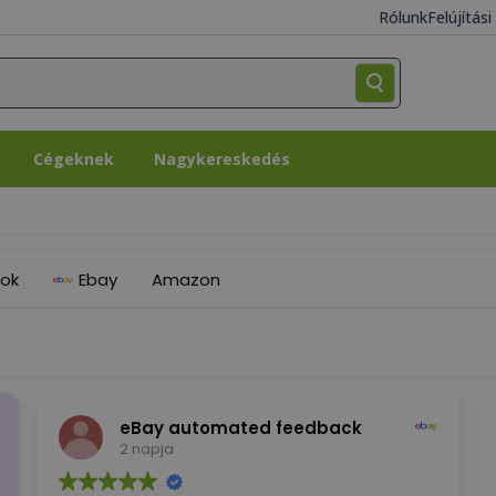
Rólunk
Felújítás
Cégeknek
Nagykereskedés
Cégeknek
Nagykereskedés
ok
Ebay
Amazon
eBay automated feedback
2 napja