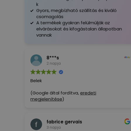
k
Gyors, megbízható szállítás és kiváló
csomagolás
A termékek gyakran felülmúlják az
elvárásokat és kifogástalan állapotban
vannak
8***s
2 napja
Belek
(Google által fordítva,
eredeti
megjelenítése
)
fabrice gervais
3 napja