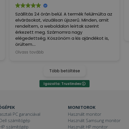
Szállítás 24 órán belül. A termék felülmúlta az
elvárásokat, vizuálisan újszerű. Minden, amit
rendeltem, a weboldalon leírtak szerint
érkezett meg. Számomra nagy
elégedettség. Köszönöm a kis ajándékot is,
örültem.
Olvass tovább
(Google által fordítva,
eredeti
megjelenítése
)
Több betöltése
Igazolta: Trustindex
ÓGÉPEK
MONITOROK
asztali PC garanciával
Használt monitor
Dell számítógép
Használt Samsung monitor
 HP számítógép
Használt HP monitor