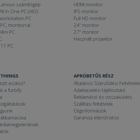
 Lenovo számítógép
HDMI monitor
All In One PC (AIO)
IPS monitor
 workstation PC
Full HD monitor
PC, monitorral
24“ monitor
Mini PC
27“ monitor
C
Használt projektor
 11 PC
 THINGS
APRÓBETŰS RÉSZ
ított eszköz?
Általános Szerződési Feltételek
k a furbify
Adatkezelési tájékoztató
a
Reklamáció és visszaküldés
zolgáltatások
Szállítási feltételek
agyunk
Céginformációk
zsákbamacska
Garancia ellenőrzése
médiamegjelenések
latok