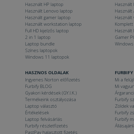
Használt HP laptop
Használt
Használt Lenovo laptop
Használt 
Használt gamer laptop
Használt
Használt workstation laptop
Komplett 
Full HD kijelzős laptop
Használt 
2 in 1 laptop
Gamer P
Laptop bundle
Windows
Színes laptopok
Windows 11 laptopok
HASZNOS OLDALAK
FURBIFY
Ingyenes Norton előfizetés
Mi a felúj
Furbify BLOG
Mi vagyun
Gyakori kérdések (GY.I.K.)
Árgaranci
Termékeink osztályozása
Furbify s
Laptop választó
Zöldek v
Értékelések
Furbify 
Laptop felvásárlás
Furbify 
Furbify részletfizetés
Állásaján
PastPay halasztott fizetés