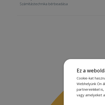
Számítástechnika bérbeadása
Ez a webold
Cookie-kat haszn
Webhelyünk Ön ál
partnereinkkel is
vagy amelyeket a 