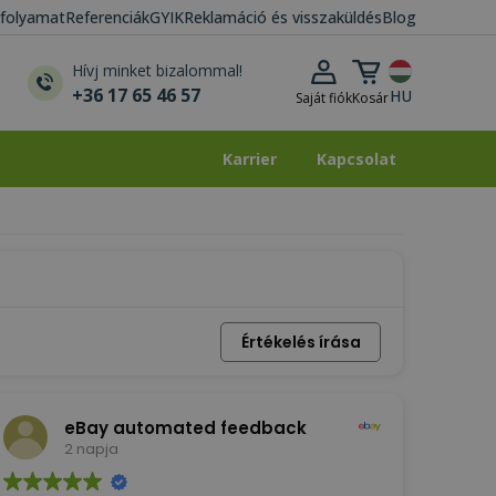
i folyamat
Referenciák
GYIK
Reklamáció és visszaküldés
Blog
Kosár lenyitása
Hívj minket bizalommal!
+36 17 65 46 57
HU
Saját fiók
Kosár
Karrier
Kapcsolat
Karrier
Kapcsolat
Értékelés írása
eBay automated feedback
2 napja