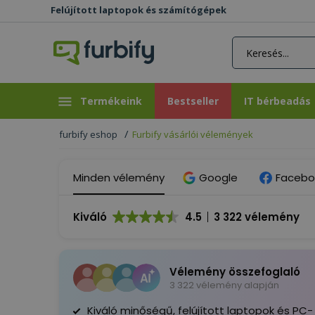
Felújított laptopok és számítógépek
rás gomb
Bestseller
IT bérbeadás
Termékeink
Bestseller
IT bérbeadás
furbify eshop
Furbify vásárlói vélemények
Minden vélemény
Google
Facebo
Kiváló
4.5
3 322 vélemény
Vélemény összefoglaló
3 322 vélemény alapján
Kiváló minőségű, felújított laptopok és PC-