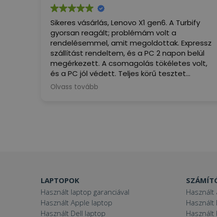
Sikeres vásárlás, Lenovo X1 gen6. A Turbify
gyorsan reagált; problémám volt a
rendelésemmel, amit megoldottak. Expressz
szállítást rendeltem, és a PC 2 napon belül
megérkezett. A csomagolás tökéletes volt,
és a PC jól védett. Teljes körű tesztet
végeztem, és minden megfelel a leírásnak.
Olvass tovább
Most, hogy használni tudom... ez a PC igazi
öröm, alacsonyabb áron, mint a
versenytársak. Nagyon elégedett vagyok,
ajánlom.
(Google által fordítva,
eredeti
megjelenítése
)
LAPTOPOK
SZÁMÍT
Használt laptop garanciával
Használt 
Használt Apple laptop
Használt 
Használt Dell laptop
Használt