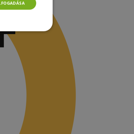
ELFOGADÁSA
Besorolatlan
rolatlan
ói bejelentkezést és
tatás használja a
ainak
-Script.com cookie