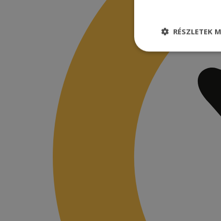
RÉSZLETEK M
Elengedhetetle
szükséges
Elenge
Az elengedhetetlenül
a fiókkezelést. A w
Név
CookieScriptConse