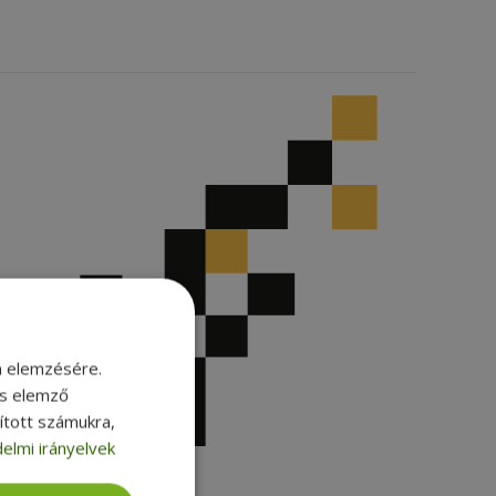
m elemzésére.
és elemző
sított számukra,
elmi irányelvek