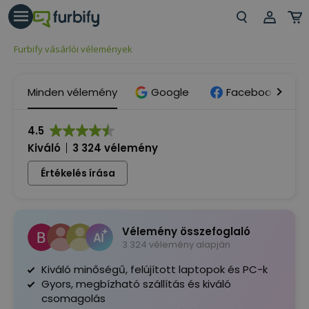
árás gomb
Beje
Furbify vásárlói vélemények
Regi
Minden vélemény
Google
Facebook
4.5
Kiváló
3 324 vélemény
Értékelés írása
Vélemény összefoglaló
3 324 vélemény alapján
Kiváló minőségű, felújított laptopok és PC-k
Gyors, megbízható szállítás és kiváló
csomagolás