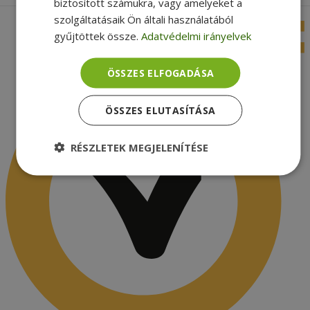
biztosított számukra, vagy amelyeket a
szolgáltatásaik Ön általi használatából
gyűjtöttek össze.
Adatvédelmi irányelvek
ÖSSZES ELFOGADÁSA
ÖSSZES ELUTASÍTÁSA
RÉSZLETEK MEGJELENÍTÉSE
Elengedhetetlenül
Teljesítmény
szükséges
Célzás
Funkcionalitás
Besorolatlan