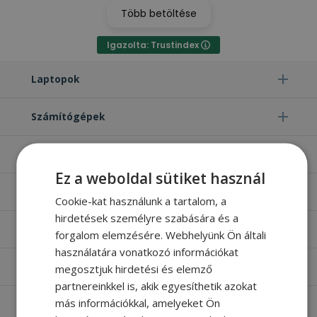
Több betöltése
Igazolta: Trustindex
Laptopok
Számítógépek
Monitorok
Ez a weboldal sütiket használ
Egyéb termékek
Cookie-kat használunk a tartalom, a
hirdetések személyre szabására és a
Hasznos oldalak
forgalom elemzésére. Webhelyünk Ön általi
használatára vonatkozó információkat
Furbify things
megosztjuk hirdetési és elemző
partnereinkkel is, akik egyesíthetik azokat
más információkkal, amelyeket Ön
Apróbetűs rész