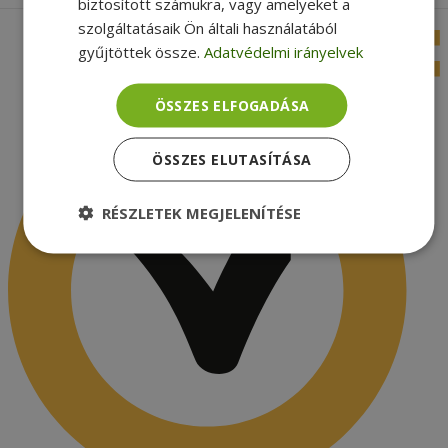
biztosított számukra, vagy amelyeket a
szolgáltatásaik Ön általi használatából
gyűjtöttek össze.
Adatvédelmi irányelvek
ÖSSZES ELFOGADÁSA
ÖSSZES ELUTASÍTÁSA
RÉSZLETEK MEGJELENÍTÉSE
Elengedhetetlenül
Teljesítmény
szükséges
Célzás
Funkcionalitás
Besorolatlan