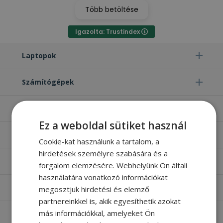
Több betöltése
Igazolta: Trustindex
Laptopok
Számítógépek
Monitorok
Ez a weboldal sütiket használ
Egyéb termékek
Cookie-kat használunk a tartalom, a
hirdetések személyre szabására és a
Hasznos oldalak
forgalom elemzésére. Webhelyünk Ön általi
használatára vonatkozó információkat
Furbify things
megosztjuk hirdetési és elemző
partnereinkkel is, akik egyesíthetik azokat
más információkkal, amelyeket Ön
Apróbetűs rész