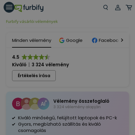
árás gomb
Beje
Furbify vásárlói vélemények
Regi
Minden vélemény
Google
Facebook
4.5
Kiváló
3 324 vélemény
Értékelés írása
Vélemény összefoglaló
3 324 vélemény alapján
Kiváló minőségű, felújított laptopok és PC-k
Gyors, megbízható szállítás és kiváló
csomagolás