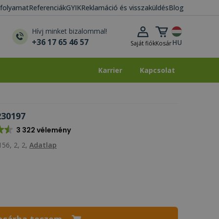
i folyamat
Referenciák
GYIK
Reklamáció és visszaküldés
Blog
Kosár lenyitása
Hívj minket bizalommal!
+36 17 65 46 57
HU
Saját fiók
Kosár
Karrier
Kapcsolat
Karrier
Kapcsolat
230197
3 322 vélemény
56, 2, 2,
Adatlap