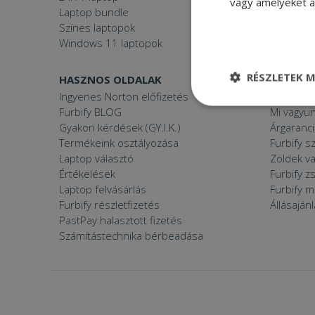
vagy amelyeket a 
Laptop bundle
Windows
Színes laptopok
Windows 11 laptopok
RÉSZLETEK M
HASZNOS OLDALAK
FURBIFY
Ingyenes Norton előfizetés
Mi a felúj
Elengedhetetle
Furbify BLOG
Mi vagyun
szükséges
Gyakori kérdések (GY.I.K.)
Árgaranci
Termékeink osztályozása
Furbify s
Laptop választó
Zöldek v
Értékelések
Furbify 
Laptop felvásárlás
Furbify 
Furbify részletfizetés
Állásaján
Elenge
PastPay halasztott fizetés
Számítástechnika bérbeadása
Az elengedhetetlenül
a fiókkezelést. A w
Név
CookieScriptConse