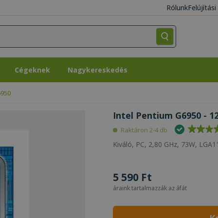
Rólunk
Felújítás
Cégeknek
Nagykereskedés
Cégeknek
Nagykereskedés
6950
Intel Pentium G6950 - 1
Raktáron 2-4 db
Kiváló, PC, 2,80 GHz, 73W, LGA11
5 590 Ft
áraink tartalmazzák az áfát