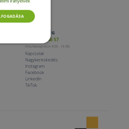
elmi irányelvek
ELFOGADÁSA
ELÉRHETŐSÉG
+36 17 65 46 57
Besorolatlan
(munkanapokon 8:00 - 16:30)
Kapcsolat
Nagykereskedés
Instagram
Facebook
LinkedIn
TikTok
rolatlan
ói bejelentkezést és
tatás használja a