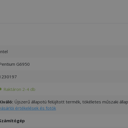
Intel
Pentium G6950
1230197
Raktáron 2-4 db
Kiváló:
Újszerű állapotú felújított termék, tökéletes műszaki áll
vásárlói értékelések és fotók
Számítógép