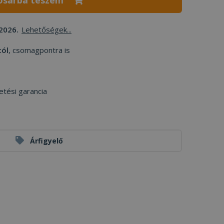
osárba teszem
2026.
Lehetőségek...
tól
, csomagpontra is
etési garancia
Árfigyelő