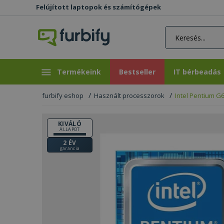
Felújított laptopok és számítógépek
rás gomb
Bestseller
IT bérbeadás
Termékeink
Bestseller
IT bérbeadás
furbify eshop
Használt processzorok
Intel Pentium G
KIVÁLÓ
ÁLLAPOT
2 ÉV
garancia