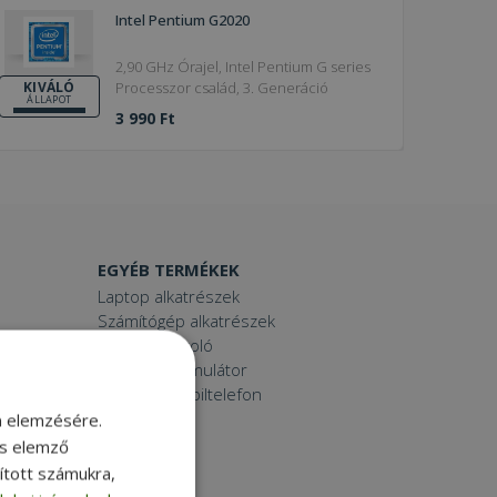
Intel Pentium G2020
2,90 GHz Órajel, Intel Pentium G series
Processzor család, 3. Generáció
KIVÁLÓ
ÁLLAPOT
3 990 Ft
EGYÉB TERMÉKEK
Laptop alkatrészek
Számítógép alkatrészek
Laptop dokkoló
Laptop akkumulátor
Használt mobiltelefon
Tablet
m elemzésére.
Printer
és elemző
Toner
sított számukra,
Smartwatch