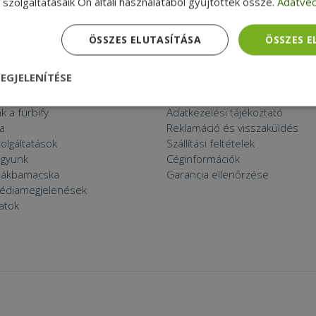
szolgáltatásaik Ön általi használatából gyűjtöttek össze.
Adatvéd
 11 PC
ÖSSZES ELUTASÍTÁSA
ÖSSZES 
EGJELENÍTÉSE
 THINGS
APRÓBETŰS RÉSZ
ított eszköz?
Általános Szerződési Feltételek
nül
Teljesítmény
Célzás
Funkcionalitás
k a furbify
Adatkezelési tájékoztató
a
Reklamáció és visszaküldés
zolgáltatások
Szállítási feltételek
agyunk
Céginformációk
zsákbamacska
Garancia ellenőrzése
médiamegjelenések
latok
dhetetlenül szükséges
Teljesítmény
Célzás
Funkcionalitás
Beso
 szükséges sütik lehetővé teszik a webhely alapvető funkcióit, például a felhasznál
eboldal nem használható megfelelően az elengedhetetlenül szükséges sütik nélkül.
Szolgáltató /
Lejárat
Leírás
Domain
nt
4 hét 2
Ezt a cookie-t a Cookie-Script.com szolgál
CookieScript