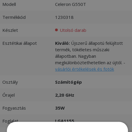
Modell
Celeron G550T
Termékkód
1230318
Készlet
Utolsó darab
Esztétikai állapot
Kiváló:
Újszerű állapotú felújított
termék, tökéletes műszaki
állapotban. Nagyban
megkülönböztethetetlen az újtól. -
vásárlói értékelések és fotók
Osztály
Számítógép
Órajel
2,20 GHz
Fogyasztás
35W
Foglalat
LGA1155