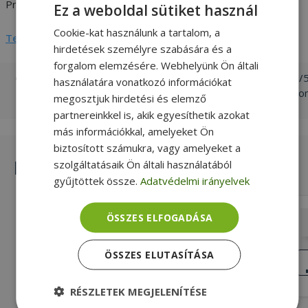
Processzor család
Intel Celeron
Ez a weboldal sütiket használ
Cookie-kat használunk a tartalom, a
Teljes adatlap megtekintése
hirdetések személyre szabására és a
forgalom elemzésére. Webhelyünk Ön általi
https://www.intel.com/content/www/us/en/products/sku/5
használatára vonatkozó információkat
celeron-processor-g550t-2m-cache-2-20-ghz/specification
megosztjuk hirdetési és elemző
partnereinkkel is, akik egyesíthetik azokat
más információkkal, amelyeket Ön
biztosított számukra, vagy amelyeket a
Hasonló termékek
szolgáltatásaik Ön általi használatából
gyűjtöttek össze.
Adatvédelmi irányelvek
Intel Core 2 Duo E6550
ÖSSZES ELFOGADÁSA
2,33 GHz Órajel, Intel Core 2 Duo
ÖSSZES ELUTASÍTÁSA
Processzor család, 2. Generáció
KIVÁLÓ
ÁLLAPOT
3 190 Ft
RÉSZLETEK MEGJELENÍTÉSE