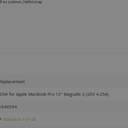
7
-es számon, hétköznap
Replacement
85W for Apple MacBook Pro 13" Magsafe 2 (20V 4.25A)
1640394
Raktáron 10+ db