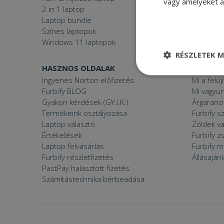
vagy amelyeket a 
2 in 1 laptop
Gamer P
Laptop bundle
Windows
Színes laptopok
Windows 11 laptopok
RÉSZLETEK M
HASZNOS OLDALAK
FURBIFY
Elengedhetetle
Ingyenes Norton előfizetés
Mi a felúj
szükséges
Furbify BLOG
Mi vagyun
Gyakori kérdések (GY.I.K.)
Árgaranci
Termékeink osztályozása
Furbify s
Laptop választó
Zöldek v
Értékelések
Furbify 
Laptop felvásárlás
Furbify 
Elenge
Furbify részletfizetés
Állásaján
PastPay halasztott fizetés
Az elengedhetetlenül
Számítástechnika bérbeadása
a fiókkezelést. A w
Név
CookieScriptConse