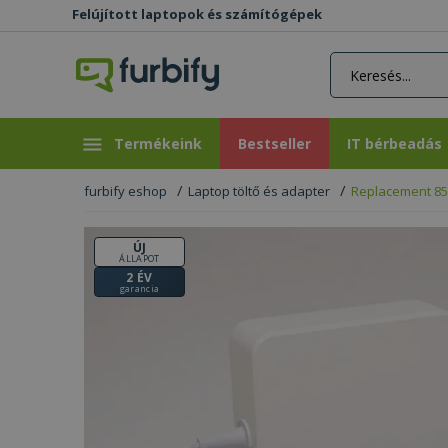
Felújított laptopok és számítógépek
rás gomb
Bestseller
IT bérbeadás
Termékeink
Bestseller
IT bérbeadás
furbify eshop
Laptop töltő és adapter
Replacement 85
ÚJ
ÁLLAPOT
2 ÉV
garancia