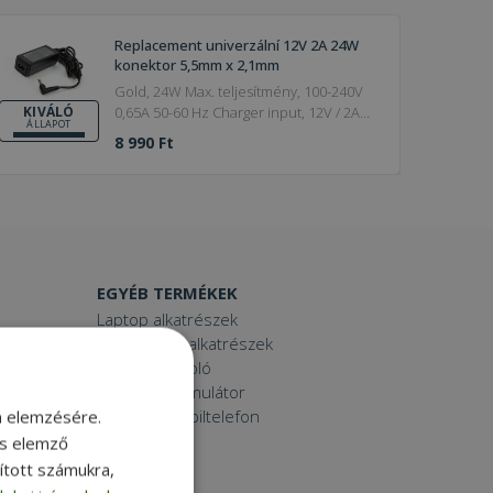
Replacement univerzální 12V 2A 24W
konektor 5,5mm x 2,1mm
Gold, 24W Max. teljesítmény, 100-240V
0,65A 50-60 Hz Charger input, 12V / 2A
KIVÁLÓ
ÁLLAPOT
Charger output
8 990 Ft
EGYÉB TERMÉKEK
Laptop alkatrészek
Számítógép alkatrészek
Laptop dokkoló
Laptop akkumulátor
Használt mobiltelefon
m elemzésére.
Tablet
és elemző
Printer
sított számukra,
Toner