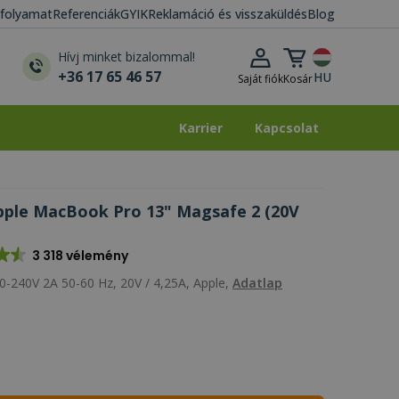
i folyamat
Referenciák
GYIK
Reklamáció és visszaküldés
Blog
Kosár lenyitása
Hívj minket bizalommal!
+36 17 65 46 57
HU
Saját fiók
Kosár
Karrier
Kapcsolat
Karrier
Kapcsolat
pple MacBook Pro 13" Magsafe 2 (20V
3 318 vélemény
-240V 2A 50-60 Hz, 20V / 4,25A, Apple,
Adatlap