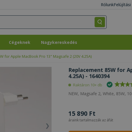
Rólunk
Felújítás
Cégeknek
Nagykereskedés
Cégeknek
Nagykereskedés
W for Apple MacBook Pro 13" Magsafe 2 (20V 4.25A)
Replacement 85W for A
4.25A) - 1640394
Raktáron 10+ db
NEW, Magsafe 2, White, 85W, 100
15 890 Ft
áraink tartalmazzák az áfát