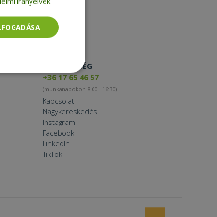
elmi irányelvek
Smartwatch
ELFOGADÁSA
ELÉRHETŐSÉG
Besorolatlan
+36 17 65 46 57
(munkanapokon 8:00 - 16:30)
Kapcsolat
Nagykereskedés
Instagram
Facebook
LinkedIn
rolatlan
TikTok
ói bejelentkezést és
tatás használja a