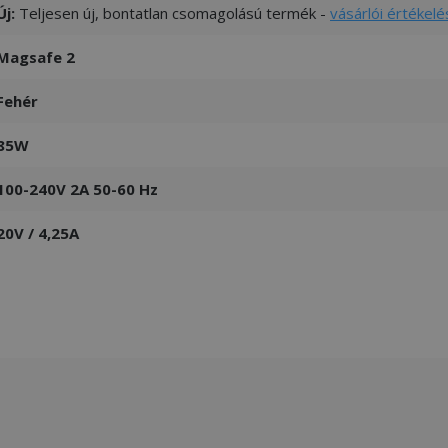
Új:
Teljesen új, bontatlan csomagolású termék -
vásárlói értékelé
Magsafe 2
Fehér
85W
100-240V 2A 50-60 Hz
20V / 4,25A