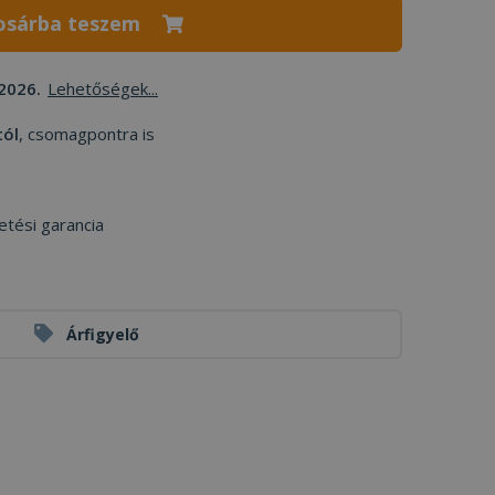
osárba teszem
2026.
Lehetőségek...
tól
, csomagpontra is
etési garancia
Árfigyelő