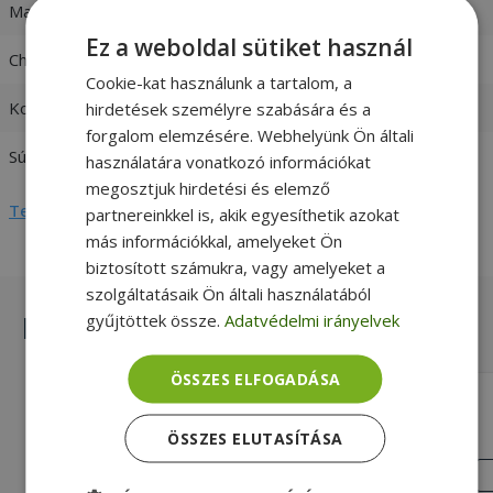
Max. teljesítmény
60W
Ez a weboldal sütiket használ
Charger output
16,5V / 3,65A
Cookie-kat használunk a tartalom, a
Kompatibilitás
Apple
hirdetések személyre szabására és a
forgalom elemzésére. Webhelyünk Ön általi
Súly
0,4 kg
használatára vonatkozó információkat
megosztjuk hirdetési és elemző
Teljes adatlap megtekintése
partnereinkkel is, akik egyesíthetik azokat
más információkkal, amelyeket Ön
biztosított számukra, vagy amelyeket a
szolgáltatásaik Ön általi használatából
Hasonló termékek
gyűjtöttek össze.
Adatvédelmi irányelvek
ÖSSZES ELFOGADÁSA
Replacement for Fujitsu 64W 24V
ÖSSZES ELUTASÍTÁSA
Gold, 64W Max. teljesítmény, 24V /
2,65A Charger output, Fujitsu
KIVÁLÓ
ÁLLAPOT
Kompatibilitás