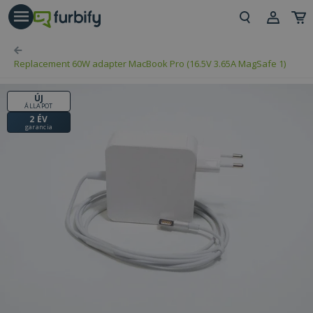
árás gomb
Beje
Replacement 60W adapter MacBook Pro (16.5V 3.65A MagSafe 1)
Regi
ÚJ
ÁLLAPOT
2 ÉV
garancia