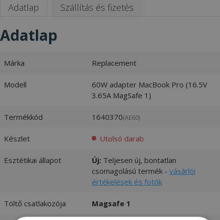
Adatlap
Szállítás és fizetés
Adatlap
Márka
Replacement
Modell
60W adapter MacBook Pro (16.5V
3.65A MagSafe 1)
Termékkód
1640370
(AE60)
Készlet
Utolsó darab
Esztétikai állapot
Új:
Teljesen új, bontatlan
csomagolású termék -
vásárlói
értékelések és fotók
Töltő csatlakozója
Magsafe 1