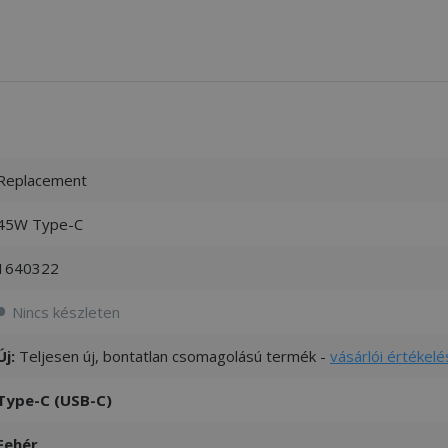
Replacement
45W Type-C
1640322
Nincs készleten
Új:
Teljesen új, bontatlan csomagolású termék -
vásárlói értékelé
Type-C (USB-C)
Fehér