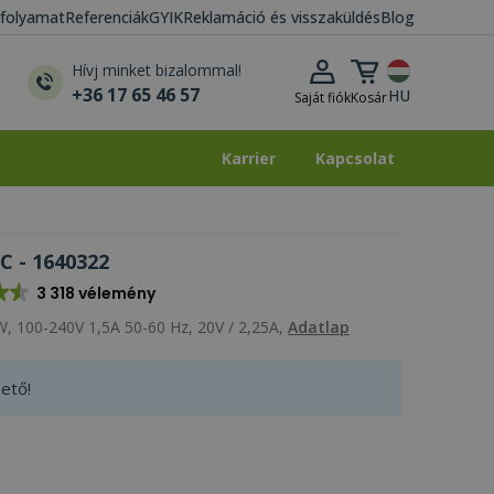
i folyamat
Referenciák
GYIK
Reklamáció és visszaküldés
Blog
Kosár lenyitása
Hívj minket bizalommal!
+36 17 65 46 57
HU
Saját fiók
Kosár
Karrier
Kapcsolat
Karrier
Kapcsolat
C - 1640322
3 318 vélemény
, 100-240V 1,5A 50-60 Hz, 20V / 2,25A,
Adatlap
ető!