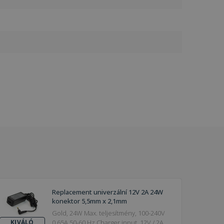
Replacement univerzální 12V 2A 24W
konektor 5,5mm x 2,1mm
Gold, 24W Max. teljesítmény, 100-240V
0,65A 50-60 Hz Charger input, 12V / 2A
KIVÁLÓ