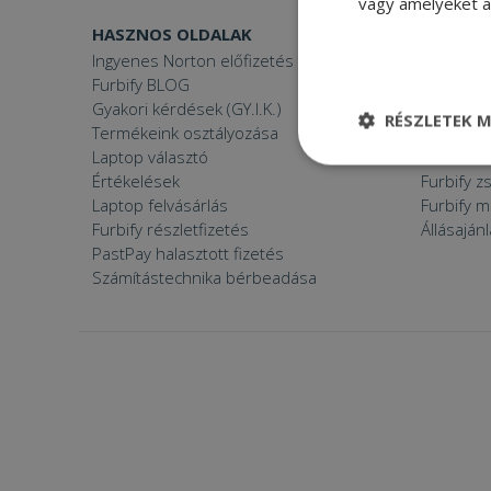
vagy amelyeket a 
HASZNOS OLDALAK
FURBIFY
Ingyenes Norton előfizetés
Mi a felúj
Furbify BLOG
Mi vagyun
Gyakori kérdések (GY.I.K.)
Árgaranci
RÉSZLETEK M
Termékeink osztályozása
Furbify s
Laptop választó
Zöldek v
Elengedhetetle
Értékelések
Furbify 
szükséges
Laptop felvásárlás
Furbify 
Furbify részletfizetés
Állásaján
PastPay halasztott fizetés
Számítástechnika bérbeadása
Elenge
Az elengedhetetlenül
a fiókkezelést. A w
Név
CookieScriptConse