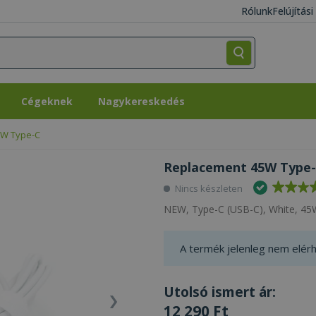
Rólunk
Felújítás
Cégeknek
Nagykereskedés
Cégeknek
Nagykereskedés
5W Type-C
Replacement 45W Type-
Nincs készleten
NEW, Type-C (USB-C), White, 45W
A termék jelenleg nem elérh
Utolsó ismert ár:
12 290 Ft