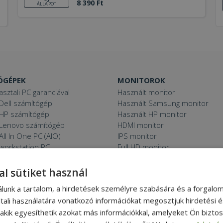
8 390 Ft
ÁLLAPOT
ÓGÉPEK
MONITOROK
asztali PC garanciával
Használt monitor
Dell számítógép
Használt Samsung monitor
 HP számítógép
Használt HP monitor
 Lenovo számítógép
HDMI monitor
All In One PC (AIO)
IPS monitor
 workstation PC
Full HD monitor
PC, monitorral
24“ monitor
Mini PC
27“ monitor
al sütiket használ
C
Használt projektor
álunk a tartalom, a hirdetések személyre szabására és a forgalo
 11 PC
tali használatára vonatkozó információkat megosztjuk hirdetési 
, akik egyesíthetik azokat más információkkal, amelyeket Ön bizto