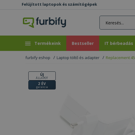
Felújított laptopok és számítógépek
rás gomb
Bestseller
IT bérbeadás
Termékeink
Bestseller
IT bérbeadás
furbify eshop
Laptop töltő és adapter
Replacement 4
ÚJ
ÁLLAPOT
2 ÉV
garancia