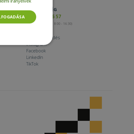
elmi irányelvek
ELÉRHETŐSÉG
+36 17 65 46 57
ELFOGADÁSA
(munkanapokon 8:00 - 16:30)
Kapcsolat
Nagykereskedés
Instagram
Besorolatlan
Facebook
LinkedIn
TikTok
rolatlan
ói bejelentkezést és
tatás használja a