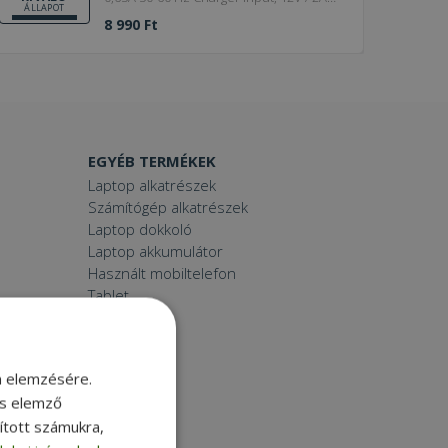
ÁLLAPOT
Charger output
8 990 Ft
EGYÉB TERMÉKEK
Laptop alkatrészek
Számítógép alkatrészek
Laptop dokkoló
Laptop akkumulátor
Használt mobiltelefon
Tablet
Printer
Toner
Smartwatch
m elemzésére.
és elemző
sított számukra,