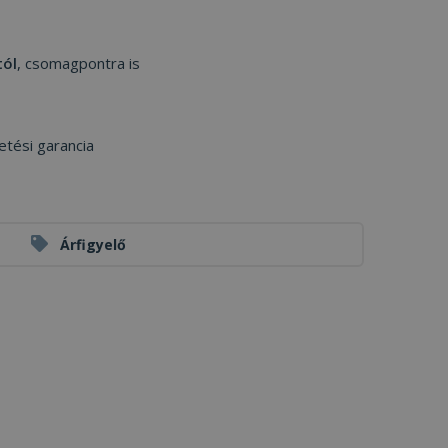
tól
, csomagpontra is
etési garancia
Árfigyelő