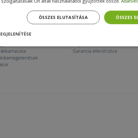
szolgáltatásaik Ön általi használatából gyűjtöttek össze.
Adatvéd
 THINGS
APRÓBETŰS RÉSZ
ított eszköz?
Általános Szerződési Feltételek
ÖSSZES ELUTASÍTÁSA
ÖSSZES 
k a furbify
Adatkezelési tájékoztató
a
Reklamáció és visszaküldés
EGJELENÍTÉSE
zolgáltatások
Szállítási feltételek
agyunk
Céginformációk
nül
Teljesítmény
Célzás
Funkcionalitás
zsákbamacska
Garancia ellenőrzése
médiamegjelenések
latok
dhetetlenül szükséges
Teljesítmény
Célzás
Funkcionalitás
Beso
 szükséges sütik lehetővé teszik a webhely alapvető funkcióit, például a felhasznál
eboldal nem használható megfelelően az elengedhetetlenül szükséges sütik nélkül.
Szolgáltató /
Lejárat
Leírás
Domain
nt
4 hét 2
Ezt a cookie-t a Cookie-Script.com szolgál
CookieScript