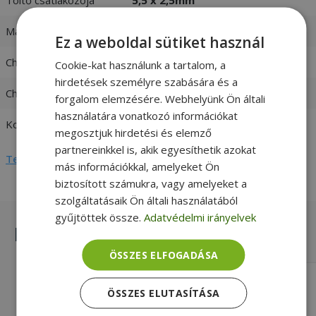
Max. teljesítmény
75W
Ez a weboldal sütiket használ
Charger input
100-240V 1,5A 50-60 Hz
Cookie-kat használunk a tartalom, a
hirdetések személyre szabására és a
Charger output
19V / 3,95A
forgalom elemzésére. Webhelyünk Ön általi
használatára vonatkozó információkat
Kompatibilitás
HP
megosztjuk hirdetési és elemző
partnereinkkel is, akik egyesíthetik azokat
Teljes adatlap megtekintése
más információkkal, amelyeket Ön
biztosított számukra, vagy amelyeket a
szolgáltatásaik Ön általi használatából
gyűjtöttek össze.
Adatvédelmi irányelvek
Hasonló termékek
ÖSSZES ELFOGADÁSA
HP HP envy to HP regular (4.5mm x
ÖSSZES ELUTASÍTÁSA
3.0mm to 7.4mm x 5.0mm)
Silver, HP Kompatibilitás, Adapter