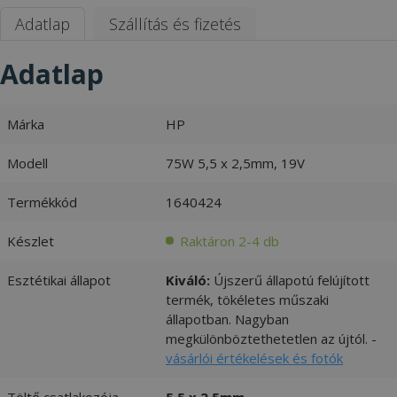
Adatlap
Szállítás és fizetés
Adatlap
Márka
HP
Modell
75W 5,5 x 2,5mm, 19V
Termékkód
1640424
Készlet
Raktáron 2-4 db
Esztétikai állapot
Kiváló:
Újszerű állapotú felújított
termék, tökéletes műszaki
állapotban. Nagyban
megkülönböztethetetlen az újtól. -
vásárlói értékelések és fotók
Töltő csatlakozója
5,5 x 2,5mm