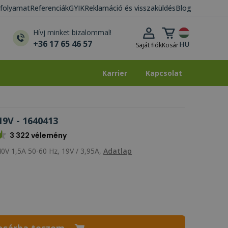
i folyamat
Referenciák
GYIK
Reklamáció és visszaküldés
Blog
Kosár lenyitása
Hívj minket bizalommal!
+36 17 65 46 57
HU
Saját fiók
Kosár
Karrier
Kapcsolat
Karrier
Kapcsolat
19V - 1640413
3 322 vélemény
40V 1,5A 50-60 Hz, 19V / 3,95A,
Adatlap