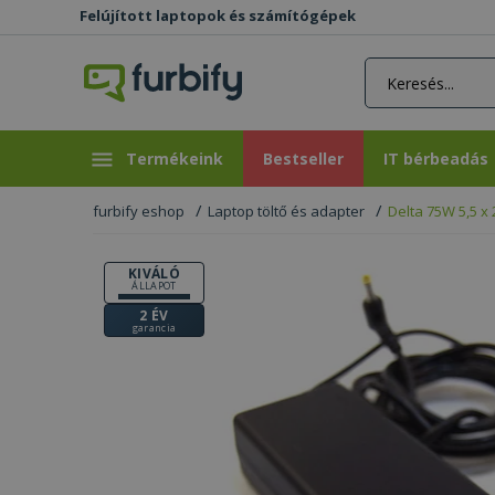
Felújított laptopok és számítógépek
rás gomb
Bestseller
IT bérbeadás
Termékeink
Bestseller
IT bérbeadás
furbify eshop
Laptop töltő és adapter
Delta 75W 5,5 x
KIVÁLÓ
ÁLLAPOT
2 ÉV
garancia