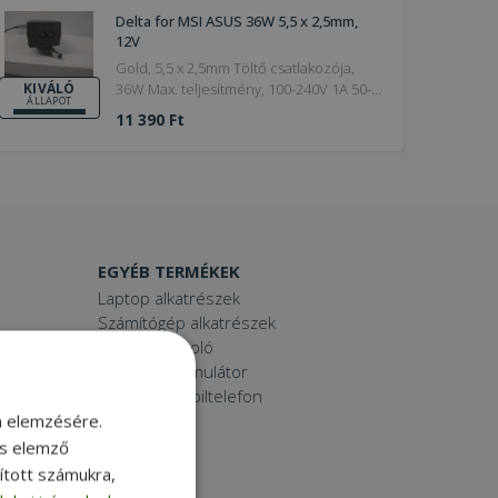
Delta for MSI ASUS 36W 5,5 x 2,5mm,
12V
Gold, 5,5 x 2,5mm Töltő csatlakozója,
36W Max. teljesítmény, 100-240V 1A 50-
KIVÁLÓ
ÁLLAPOT
60 Hz Charger input
11 390 Ft
EGYÉB TERMÉKEK
Laptop alkatrészek
Számítógép alkatrészek
Laptop dokkoló
Laptop akkumulátor
Használt mobiltelefon
Tablet
m elemzésére.
Printer
és elemző
Toner
sított számukra,
Smartwatch