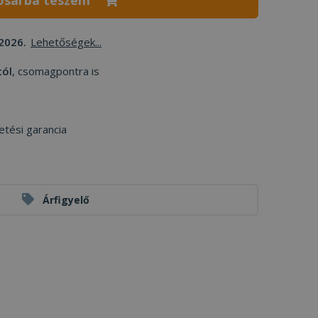
osárba teszem
2026.
Lehetőségek...
tól
, csomagpontra is
etési garancia
Árfigyelő