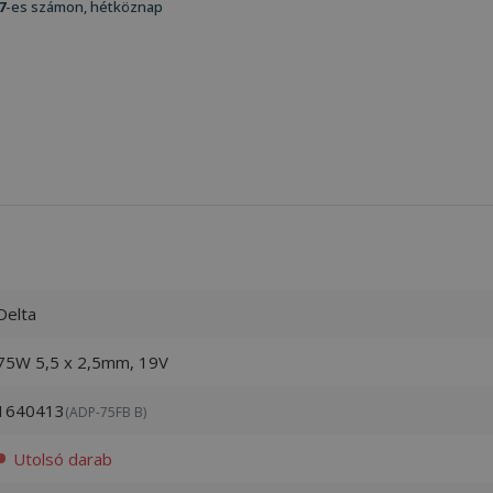
7
-es számon, hétköznap
Delta
75W 5,5 x 2,5mm, 19V
1640413
(ADP-75FB B)
Utolsó darab