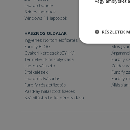
vagy amelyeket a 
Laptop bundle
Windows
Színes laptopok
Windows 11 laptopok
RÉSZLETEK M
HASZNOS OLDALAK
FURBIFY
Ingyenes Norton előfizetés
Mi a felúj
Elengedhetetle
Furbify BLOG
Mi vagyun
szükséges
Gyakori kérdések (GY.I.K.)
Árgaranci
Termékeink osztályozása
Furbify s
Laptop választó
Zöldek v
Értékelések
Furbify 
Laptop felvásárlás
Furbify 
Furbify részletfizetés
Állásaján
Elenge
PastPay halasztott fizetés
Számítástechnika bérbeadása
Az elengedhetetlenül
a fiókkezelést. A w
Név
CookieScriptConse