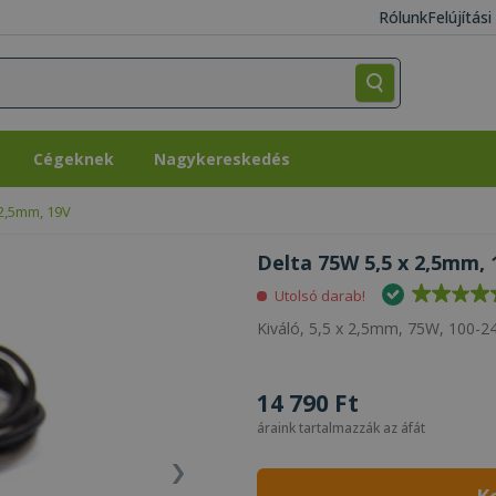
Rólunk
Felújítás
Cégeknek
Nagykereskedés
Cégeknek
Nagykereskedés
 2,5mm, 19V
Delta 75W 5,5 x 2,5mm, 
Utolsó darab!
Kiváló, 5,5 x 2,5mm, 75W, 100-2
14 790 Ft
áraink tartalmazzák az áfát