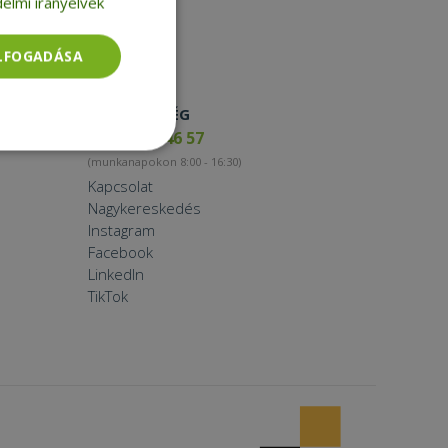
elmi irányelvek
ELFOGADÁSA
ELÉRHETŐSÉG
+36 17 65 46 57
Besorolatlan
(munkanapokon 8:00 - 16:30)
Kapcsolat
Nagykereskedés
Instagram
Facebook
LinkedIn
TikTok
rolatlan
ói bejelentkezést és
tatás használja a