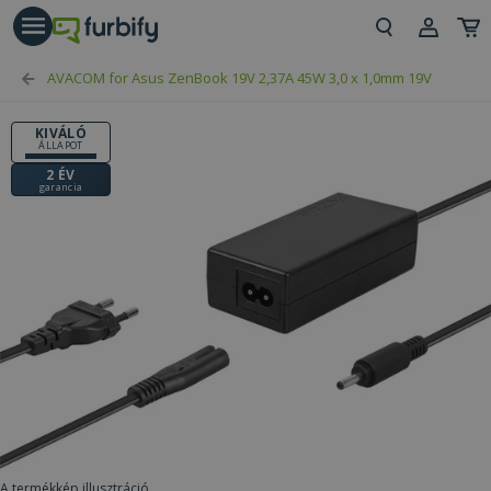
árás gomb
Beje
AVACOM for Asus ZenBook 19V 2,37A 45W 3,0 x 1,0mm 19V
Regi
KIVÁLÓ
ÁLLAPOT
2 ÉV
garancia
A termékkép illusztráció.