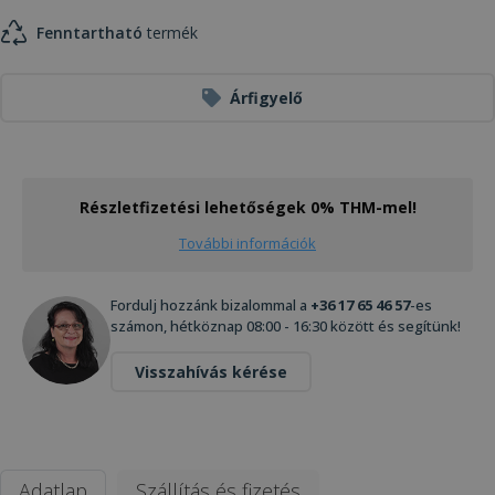
Fenntartható
termék
Árfigyelő
Részletfizetési lehetőségek 0% THM-mel!
További információk
Fordulj hozzánk bizalommal a
+36 17 65 46 57
-es
számon, hétköznap 08:00 - 16:30 között és segítünk!
Visszahívás kérése
Adatlap
Szállítás és fizetés