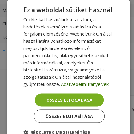
Ez a weboldal sütiket használ
Max. teljesítmény
45W
Cookie-kat használunk a tartalom, a
Charger output
19V / 2,37A
hirdetések személyre szabására és a
forgalom elemzésére. Webhelyünk Ön általi
Kompatibilitás
Asus
használatára vonatkozó információkat
megosztjuk hirdetési és elemző
Teljes adatlap megtekintése
partnereinkkel is, akik egyesíthetik azokat
más információkkal, amelyeket Ön
biztosított számukra, vagy amelyeket a
szolgáltatásaik Ön általi használatából
Hasonló termékek
gyűjtöttek össze.
Adatvédelmi irányelvek
ÖSSZES ELFOGADÁSA
AVACOM 65W 7,4 x 5mm Octagonal
connector! , 19,5V
ÖSSZES ELUTASÍTÁSA
Új, 7,4 x 5mm - Octagonal connector!
Töltő csatlakozója, 65W Max.
ÚJ
ÁLLAPOT
teljesítmény, 100-240V 1,6A 50-60 Hz
11 090 Ft
RÉSZLETEK MEGJELENÍTÉSE
Charger input