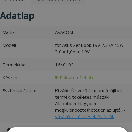
Adatlap
Márka
AVACOM
Modell
for Asus ZenBook 19V 2,37A 45W
3,0 x 1,0mm 19V
Termékkód
1640102
Készlet
Raktáron 2-4 db
Esztétikai állapot
Kiváló:
Újszerű állapotú felújított
termék, tökéletes műszaki
állapotban. Nagyban
megkülönböztethetetlen az újtól. -
vásárlói értékelések és fotók
Töltő csatlakozója
3,0 x 1,0mm