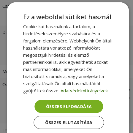
Csatlakozó
TEL (RJ-11)
SD Card Reader
Ez a weboldal sütiket használ
Mini USB
Cookie-kat használunk a tartalom, a
Display Technology
OmniSound® with support for
hirdetések személyre szabására és a
HD audio, full duplex, automatic
forgalom elemzésére. Webhelyünk Ön általi
echo cancellation and noise
használatára vonatkozó információkat
suppression
megosztjuk hirdetési és elemző
Wireless DECT
partnereinkkel is, akik egyesíthetik azokat
más információkkal, amelyeket Ön
Mikrofon
Omnidirectional 360˚
biztosított számukra, vagy amelyeket a
szolgáltatásaik Ön általi használatából
Csatlakozási mód
Wireless DECT: Version 6.0,
gyűjtöttek össze.
Adatvédelmi irányelvek
GAP/CAT-Iq compatible, range of
up to 200 m in open areas and up
to 50 m indoors. A phone can be
ÖSSZES ELFOGADÁSA
registered with 4 DECT base
stations
ÖSSZES ELUTASÍTÁSA
Frequency
2G 200–3300 Hz, 3G 200–7000 Hz,