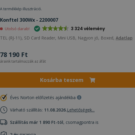
A termékkép illusztráció.
Konftel 300Wx - 2200007
3 324 vélemény
Utolsó darab!
TEL (RJ-11), SD Card Reader, Mini USB, Nagyon jó, Boxed,
Adatlap
78 190 Ft
áraink tartalmazzák az áfát
Kosárba teszem
Éves Norton előfizetés ajándékba
Várható szállítás:
11.08.2026.
Lehetőségek...
Szállítás már 1 890 Ft-tól
, csomagpontra is
2 év
garancia