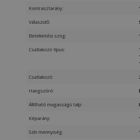
Kontrasztarány:
VISITOR_PRIVACY
Válaszidő:
Betekintési szög:
Googl
Csatlakozó típus:
_tt_enable_cookie
Csatlakozó:
Név
Név
ttcsid_CJ1S5PJC77
Hangszóró:
Név
__Secure-YNID
Clarity
YSC
Állítható magasságú talp:
prism_612475886
__Secure-ROLLOU
MUID
Képarány:
_ga
ttcsid
Szín mennyiség:
frb2023