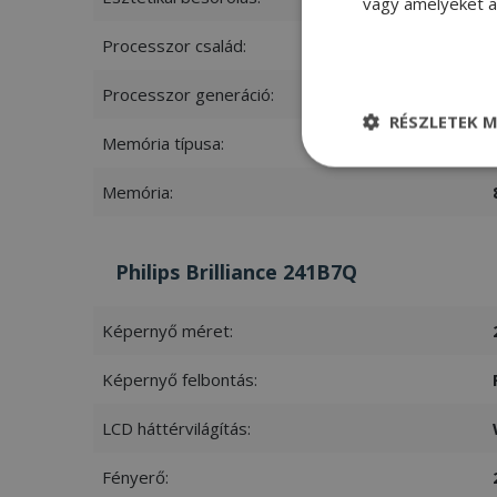
vagy amelyeket a 
Processzor család:
Processzor generáció:
RÉSZLETEK M
Memória típusa:
Elengedhetetle
szükséges
Memória:
Philips Brilliance 241B7Q
Képernyő méret:
Elenge
Képernyő felbontás:
Az elengedhetetlenül
a fiókkezelést. A w
LCD háttérvilágítás:
Név
Fényerő:
CookieScriptConse