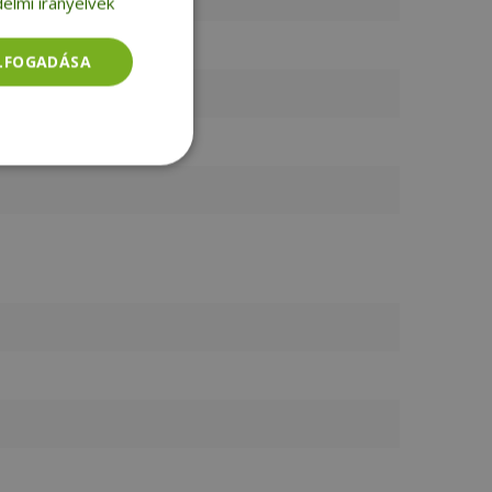
elmi irányelvek
ELFOGADÁSA
Besorolatlan
rolatlan
ói bejelentkezést és
tatás használja a