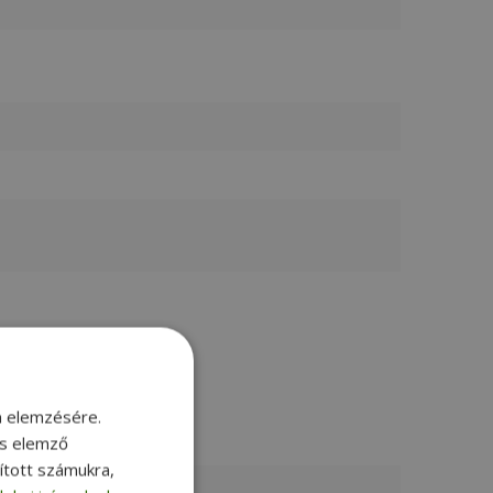
m elemzésére.
és elemző
sított számukra,