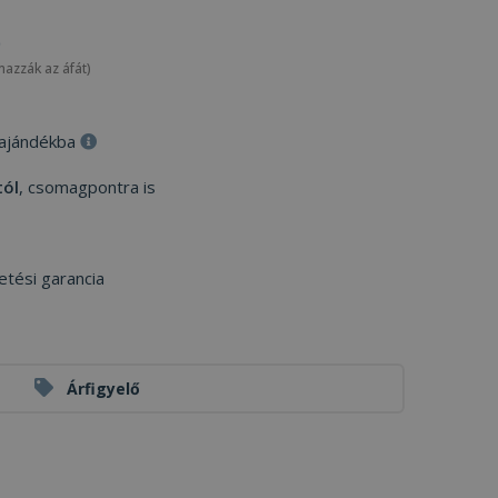
mazzák az áfát)
 ajándékba
tól
, csomagpontra is
etési garancia
Árfigyelő