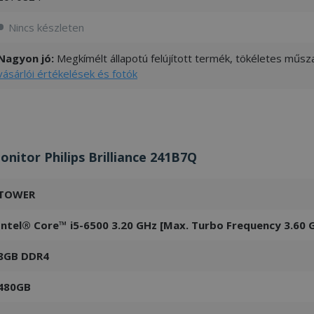
Nincs készleten
Nagyon jó:
Megkímélt állapotú felújított termék, tökéletes műsza
vásárlói értékelések és fotók
itor Philips Brilliance 241B7Q
TOWER
Intel® Core™ i5-6500 3.20 GHz [Max. Turbo Frequency 3.60 
8GB DDR4
480GB