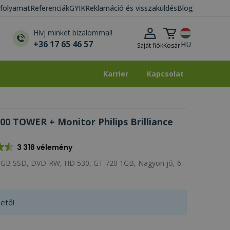
i folyamat
Referenciák
GYIK
Reklamáció és visszaküldés
Blog
Kosár lenyitása
Hívj minket bizalommal!
+36 17 65 46 57
HU
Saját fiók
Kosár
Karrier
Kapcsolat
Karrier
Kapcsolat
0 TOWER + Monitor Philips Brilliance
3 318 vélemény
GB SSD, DVD-RW, HD 530, GT 720 1GB, Nagyon jó, 6.
ető!