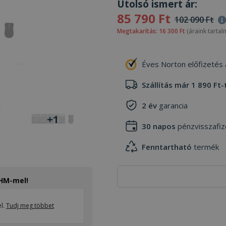
Utolsó ismert ár:
85 790 Ft
102 090 Ft
Megtakarítás: 16 300 Ft
(áraink tartal
Éves Norton előfizetés
Szállítás már 1 890 Ft-
2 év
garancia
+1
30 napos
pénzvisszafiz
Fenntartható
termék
THM-mel!
el.
Tudj meg többet