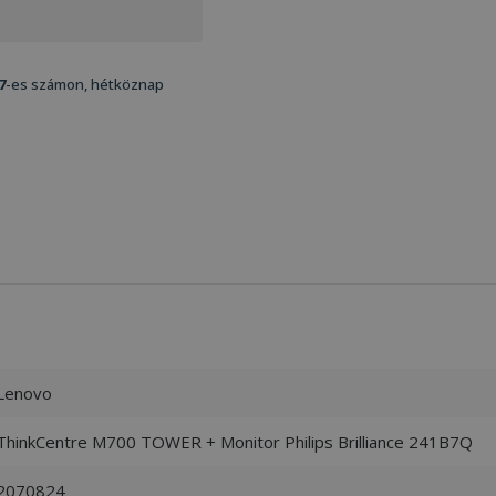
7
-es számon, hétköznap
Lenovo
ThinkCentre M700 TOWER + Monitor Philips Brilliance 241B7Q
2070824