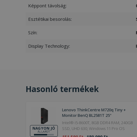
prism_612475886
MR
Képpont távolság:
_ttp
Esztétikai besorolás:
IDE
Szín:
_clck
MUID
Display Technology:
_clsk
_fbp
__kla_id
SM
Hasonló termékek
_ga_S9FNSGBKXN
_ttp
MR
Lenovo ThinkCentre M720q Tiny +
Monitor BenQ BL2581T 25"
VISITOR_INFO1_LIV
Intel® i5-8600T, 8GB DDR4 RAM, 240GB
SSD, UHD 630, Windows 11 Pro OS
NAGYON JÓ
ÁLLAPOT
151 590 Ft
180 090 Ft