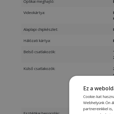
Optikai meghajtó:
Videokártya:
Alaplapi chipkészlet:
Hálózati kártya:
Belső csatlakozók:
Külső csatlakozók:
Ez a webold
Cookie-kat haszn
Webhelyünk Ön ál
partnereinkkel is
Esztétikai besorolás: