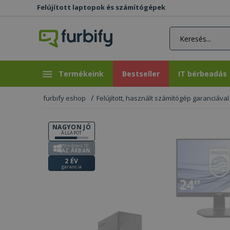
Felújított laptopok és számítógépek
rás gomb
Bestseller
IT bérbeadás
Termékeink
Bestseller
IT bérbeadás
furbify eshop
Felújított, használt számítógép garanciával
NAGYON JÓ
ÁLLAPOT
Windows 10
AZ ÁRBAN
2 ÉV
garancia