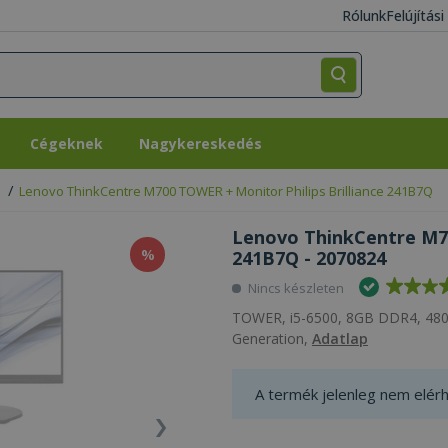
Rólunk
Felújítás
Cégeknek
Nagykereskedés
Cégeknek
Nagykereskedés
Lenovo ThinkCentre M700 TOWER + Monitor Philips Brilliance 241B7Q
Lenovo ThinkCentre M70
%
241B7Q - 2070824
Nincs készleten
TOWER, i5-6500, 8GB DDR4, 480
Generation,
Adatlap
A termék jelenleg nem elérh