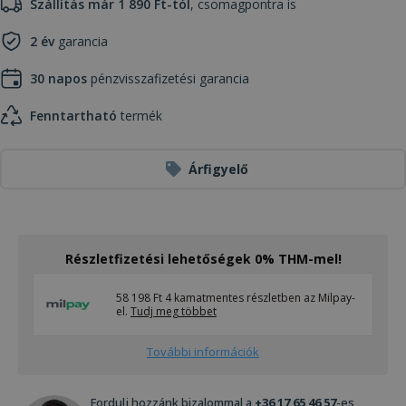
Szállítás már 1 890 Ft-tól
, csomagpontra is
2 év
garancia
30 napos
pénzvisszafizetési garancia
Fenntartható
termék
Árfigyelő
Részletfizetési lehetőségek 0% THM-mel!
58 198 Ft 4 kamatmentes részletben az Milpay-
el.
Tudj meg többet
További információk
Fordulj hozzánk bizalommal a
+36 17 65 46 57
-es