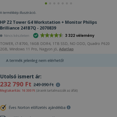
A termékkép illusztráció.
HP Z2 Tower G4 Workstation + Monitor Philips
Brilliance 241B7Q - 2070839
3 322 vélemény
Nincs készleten
TOWER, i7-8700, 16GB DDR4, 1TB SSD, NO ODD, Quadro P620
2GB, Windows 11 Pro, Nagyon jó,
Adatlap
A termék jelenleg nem elérhető!
Utolsó ismert ár:
232 790 Ft
249 090 Ft
Megtakarítás: 16 300 Ft
(áraink tartalmazzák az áfát)
Éves Norton előfizetés ajándékba