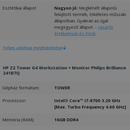
Esztétikai állapot
Nagyon jó:
Megkímélt állapotú
felújított termék, tökéletes műszaki
állapotban. Gyakran az újjal
megegyező állapot. -
vásárlói
értékelések és fotók
Teljes adatlap megtekintése
HP Z2 Tower G4 Workstation + Monitor Philips Brilliance
241B7Q
Gépház formátum:
TOWER
Processzor:
Intel® Core™ i7-8700 3.20 GHz
[Max. Turbo Frequency 4.60 GHz]
Memória (RAM):
16GB DDR4