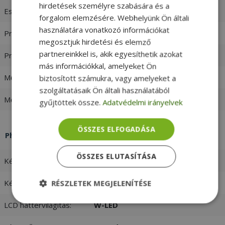
hirdetések személyre szabására és a
Esztétikai besorolás:
Silver
forgalom elemzésére. Webhelyünk Ön általi
használatára vonatkozó információkat
Processzor család:
Intel Core i7
megosztjuk hirdetési és elemző
partnereinkkel is, akik egyesíthetik azokat
Processzor generáció:
8. Generáció
más információkkal, amelyeket Ön
Memória típusa:
DDR4
biztosított számukra, vagy amelyeket a
szolgáltatásaik Ön általi használatából
Memória:
16GB
gyűjtöttek össze.
Adatvédelmi irányelvek
ÖSSZES ELFOGADÁSA
Philips Brilliance 241B7Q
ÖSSZES ELUTASÍTÁSA
Képernyő méret:
23,8" (60,4 cm)
Képernyő felbontás:
Full HD (1920 x 1080)
RÉSZLETEK MEGJELENÍTÉSE
LCD háttérvilágítás:
W-LED
Elengedhetetlenül
Teljesítmény
szükséges