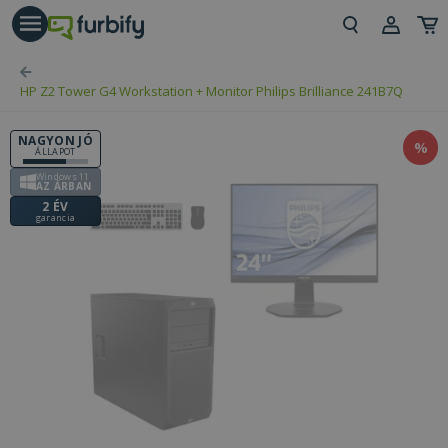
árás gomb
Beje
HP Z2 Tower G4 Workstation + Monitor Philips Brilliance 241B7Q
Regi
NAGYON JÓ
%
ÁLLAPOT
Windows 11
AZ ÁRBAN
2 ÉV
garancia