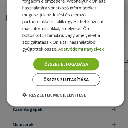
forgalom elemzésére. Webhelyünk Ön általi
használatára vonatkozó információkat
megosztjuk hirdetési és elemző
Hasonló termékek
partnereinkkel is, akik egyesíthetik azokat
más információkkal, amelyeket Ön
biztosított számukra, vagy amelyeket a
Dell for Optiplex 3040, 3050, 7040,
szolgáltatásaik Ön általi használatából
7050 Micro, Wi-Fi Bracket
gyűjtöttek össze.
Adatvédelmi irányelvek
Gold, Dell Kompatibilitás
KIVÁLÓ
ÁLLAPOT
6 990 Ft
ÖSSZES ELFOGADÁSA
ÖSSZES ELUTASÍTÁSA
Laptopok
RÉSZLETEK MEGJELENÍTÉSE
Elengedhetetlenül
Teljesítmény
Számítógépek
szükséges
Monitorok