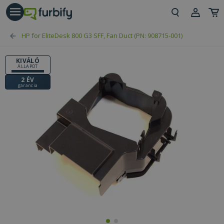
árás gomb
Beje
HP for EliteDesk 800 G3 SFF, Fan Duct (PN: 908715-001)
Regi
KIVÁLÓ
ÁLLAPOT
2 ÉV
garancia