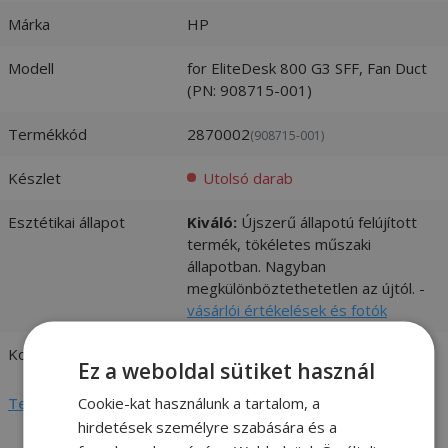
Márka
HP
Modell
for EliteDesk 800 G3 SFF, Fan Duct
(PN: 908715-001)
Termékkód
2870002
(908715-001)
Készlet
Utolsó darab
Esztétikai állapot
Kiváló:
Újszerű állapotú felújított
termék, tökéletes műszaki
állapotban. Nagyban
megkülönböztethetetlen az újtól. -
vásárlói értékelések és fotók
Kompatibilitás
HP
Ez a weboldal sütiket használ
Cookie-kat használunk a tartalom, a
Teljes adatlap megtekintése
hirdetések személyre szabására és a