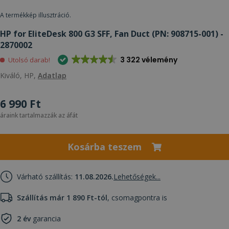
A termékkép illusztráció.
HP for EliteDesk 800 G3 SFF, Fan Duct (PN: 908715-001) -
2870002
3 322 vélemény
Utolsó darab!
Kiváló, HP,
Adatlap
6 990 Ft
áraink tartalmazzák az áfát
Kosárba teszem
Várható szállítás:
11.08.2026.
Lehetőségek...
Szállítás már 1 890 Ft-tól
, csomagpontra is
2 év
garancia