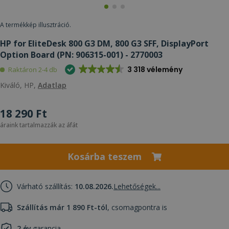
A termékkép illusztráció.
HP for EliteDesk 800 G3 DM, 800 G3 SFF, DisplayPort
Option Board (PN: 906315-001) - 2770003
3 318 vélemény
Raktáron 2-4 db
Kiváló, HP,
Adatlap
18 290 Ft
áraink tartalmazzák az áfát
Kosárba teszem
Várható szállítás:
10.08.2026.
Lehetőségek...
Szállítás már 1 890 Ft-tól
, csomagpontra is
2 év
garancia