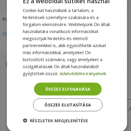
Ez a weboldal sütiket használ
vásárlói értékelések és fotók
Cookie-kat használunk a tartalom, a
hirdetések személyre szabására és a
Kompatibilitás
HP
forgalom elemzésére. Webhelyünk Ön általi
használatára vonatkozó információkat
Teljes adatlap megtekintése
megosztjuk hirdetési és elemző
partnereinkkel is, akik egyesíthetik azokat
más információkkal, amelyeket Ön
biztosított számukra, vagy amelyeket a
Hasonló termékek
szolgáltatásaik Ön általi használatából
gyűjtöttek össze.
Adatvédelmi irányelvek
HP for EliteDesk 800 G5 SFF, RS232
ÖSSZES ELFOGADÁSA
Board With Cable (PN: 902762-001,
910325-001)
Gold, HP Kompatibilitás
KIVÁLÓ
ÖSSZES ELUTASÍTÁSA
ÁLLAPOT
5 990 Ft
RÉSZLETEK MEGJELENÍTÉSE