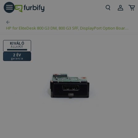
árás gomb
Beje
HP for EliteDesk 800 G3 DM, 800 G3 SFF, DisplayPort Option Board
Regi
(PN: 906315-001)
KIVÁLÓ
ÁLLAPOT
2 ÉV
garancia