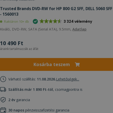
Trusted Brands DVD-RW for HP 800 G2 SFF, DELL 5060 SFF
- 1560013
3 324 vélemény
Raktáron 10+ db
Kiváló, DVD-RW, SATA (Serial ATA), 9.5mm,
Adatlap
10 490 Ft
áraink tartalmazzák az áfát
Kosárba teszem
Várható szállítás:
11.08.2026.
Lehetőségek...
Szállítás már 1 890 Ft-tól
, csomagpontra is
2 év
garancia
30 napos
pénzvisszafizetési garancia