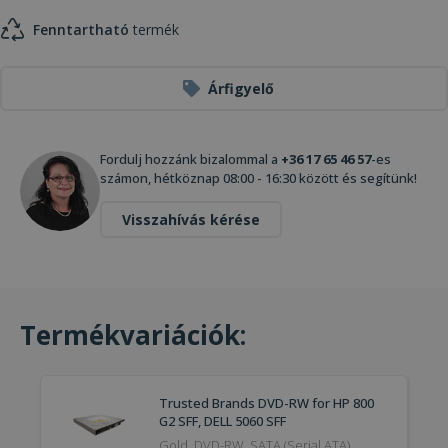
Fenntartható
termék
Árfigyelő
Fordulj hozzánk bizalommal a
+36 17 65 46 57
-es
számon, hétköznap 08:00 - 16:30 között és segítünk!
Visszahívás kérése
Termékvariációk:
Trusted Brands DVD-RW for HP 800
G2 SFF, DELL 5060 SFF
Gold, DVD-RW, SATA (Serial ATA),