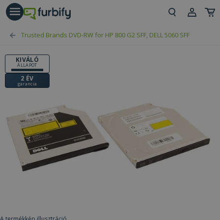
árás gomb
Beje
Trusted Brands DVD-RW for HP 800 G2 SFF, DELL 5060 SFF
Regi
KIVÁLÓ
ÁLLAPOT
2 ÉV
garancia
A termékkép illusztráció.