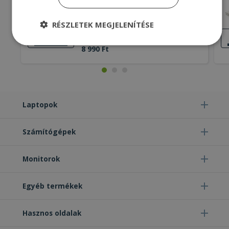
Trusted Brands DVD-RW for HP 800
G2 SFF, DELL 5060 SFF
RÉSZLETEK MEGJELENÍTÉSE
Gold, DVD-RW ODD PC Format, SATA
(Serial ATA) ODD PC Interface, 12.7mm
KIVÁLÓ
ÁLLAPOT
ODD PC Thickness
Elengedhetetlenül
Teljesítmény
8 990 Ft
szükséges
Célzás
Funkcionalitás
Besorolatlan
Laptopok
Számítógépek
Monitorok
Elengedhetetlenül szükséges
Teljesítmény
Célzás
Funkcionalitás
Besorolatlan
Egyéb termékek
Az elengedhetetlenül szükséges sütik lehetővé
teszik a webhely alapvető funkcióit, például a
Hasznos oldalak
felhasználói bejelentkezést és a fiókkezelést. A
weboldal nem használható megfelelően az