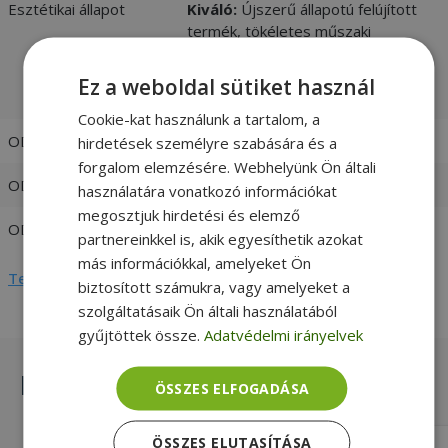
Esztétikai állapot
Kiváló:
Újszerű állapotú felújított
termék, tökéletes műszaki
állapotban. Nagyban
megkülönböztethetetlen az újtól. -
Ez a weboldal sütiket használ
vásárlói értékelések és fotók
Cookie-kat használunk a tartalom, a
ODD PC Format
DVD-RW
hirdetések személyre szabására és a
forgalom elemzésére. Webhelyünk Ön általi
ODD PC Interface
SATA (Serial ATA)
használatára vonatkozó információkat
megosztjuk hirdetési és elemző
ODD PC Thickness
9.5mm
partnereinkkel is, akik egyesíthetik azokat
más információkkal, amelyeket Ön
Teljes adatlap megtekintése
biztosított számukra, vagy amelyeket a
szolgáltatásaik Ön általi használatából
gyűjtöttek össze.
Adatvédelmi irányelvek
Hasonló termékek
ÖSSZES ELFOGADÁSA
ÖSSZES ELUTASÍTÁSA