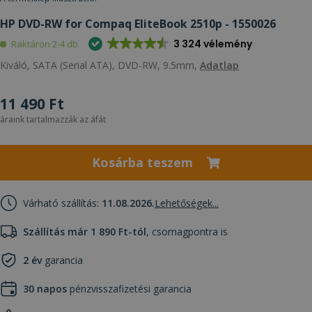
HP DVD-RW for Compaq EliteBook 2510p - 1550026
3 324 vélemény
Raktáron 2-4 db
Kiváló, SATA (Serial ATA), DVD-RW, 9.5mm,
Adatlap
11 490 Ft
áraink tartalmazzák az áfát
Kosárba teszem
Várható szállítás:
11.08.2026.
Lehetőségek...
Szállítás már 1 890 Ft-tól
, csomagpontra is
2 év
garancia
30 napos
pénzvisszafizetési garancia