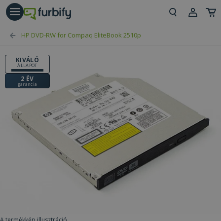
árás gomb
Beje
HP DVD-RW for Compaq EliteBook 2510p
Regi
KIVÁLÓ
ÁLLAPOT
2 ÉV
garancia
A termékkép illusztráció.