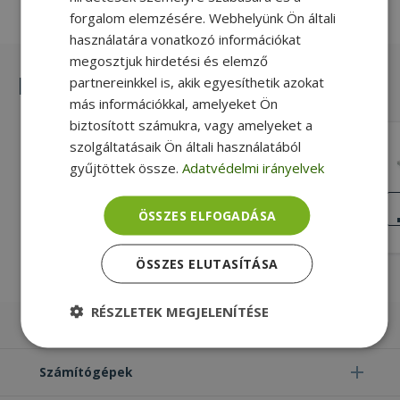
forgalom elemzésére. Webhelyünk Ön általi
használatára vonatkozó információkat
megosztjuk hirdetési és elemző
Hasonló termékek
partnereinkkel is, akik egyesíthetik azokat
más információkkal, amelyeket Ön
biztosított számukra, vagy amelyeket a
szolgáltatásaik Ön általi használatából
HP DVD-RW for Pavilion Dv9000,
Dv6000
gyűjtöttek össze.
Adatvédelmi irányelvek
Gold, SATA (Serial ATA) ODD NB
Interface, DVD-RW ODD NB Format,
KIVÁLÓ
ÁLLAPOT
ÖSSZES ELFOGADÁSA
12.7mm ODD NB Thickness
10 990 Ft
ÖSSZES ELUTASÍTÁSA
RÉSZLETEK MEGJELENÍTÉSE
Laptopok
Elengedhetetlenül
Teljesítmény
szükséges
Számítógépek