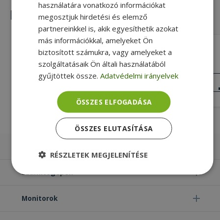
használatára vonatkozó információkat
Hasonló termékek
megosztjuk hirdetési és elemző
partnereinkkel is, akik egyesíthetik azokat
más információkkal, amelyeket Ön
HP for EliteBook 820 G3, L + R (PN:
biztosított számukra, vagy amelyeket a
903007-001)
szolgáltatásaik Ön általi használatából
Gold, HP Kompatibilitás, Bal + Jobb
gyűjtöttek össze.
Adatvédelmi irányelvek
Oldal
KIVÁLÓ
ÁLLAPOT
5 990 Ft
ÖSSZES ELFOGADÁSA
ÖSSZES ELUTASÍTÁSA
Laptopok
RÉSZLETEK MEGJELENÍTÉSE
Számítógépek
Elengedhetetlenül
Teljesítmény
szükséges
Monitorok