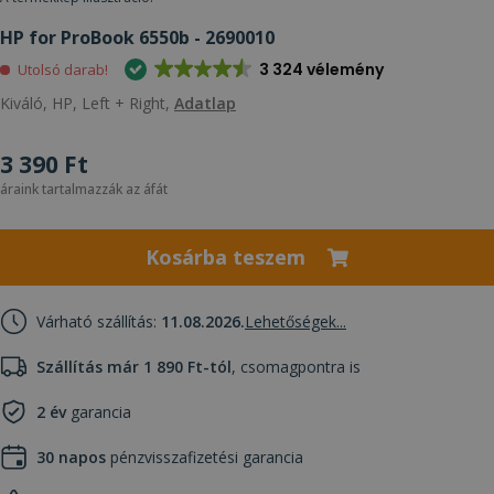
HP for ProBook 6550b - 2690010
3 324 vélemény
Utolsó darab!
Kiváló, HP, Left + Right,
Adatlap
3 390 Ft
áraink tartalmazzák az áfát
Kosárba teszem
Várható szállítás:
11.08.2026.
Lehetőségek...
Szállítás már 1 890 Ft-tól
, csomagpontra is
2 év
garancia
30 napos
pénzvisszafizetési garancia