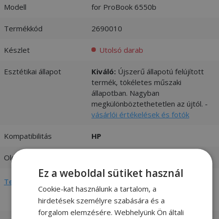
Modell
for ProBook 6550b
Termékkód
2690010
Készlet
Utolsó darab
Esztétikai állapot
Kiváló:
Újszerű állapotú felújított
termék, tökéletes műszaki
állapotban. Nagyban
megkülönböztethetetlen az újtól. -
vásárlói értékelések és fotók
Kompatibilitás
HP
Oldal
Bal + Jobb
Ez a weboldal sütiket használ
Teljes adatlap megtekintése
Cookie-kat használunk a tartalom, a
hirdetések személyre szabására és a
forgalom elemzésére. Webhelyünk Ön általi