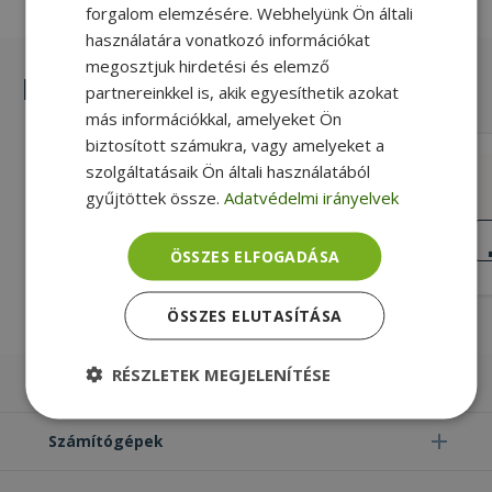
forgalom elemzésére. Webhelyünk Ön általi
használatára vonatkozó információkat
megosztjuk hirdetési és elemző
Hasonló termékek
partnereinkkel is, akik egyesíthetik azokat
más információkkal, amelyeket Ön
biztosított számukra, vagy amelyeket a
Microsoft for Surface Pro 4, Front
szolgáltatásaik Ön általi használatából
Camera (PN: CMS37-0500-70)
gyűjtöttek össze.
Adatvédelmi irányelvek
Gold, Microsoft Kompatibilitás
KIVÁLÓ
ÁLLAPOT
ÖSSZES ELFOGADÁSA
5 990 Ft
ÖSSZES ELUTASÍTÁSA
RÉSZLETEK MEGJELENÍTÉSE
Laptopok
Elengedhetetlenül
Teljesítmény
szükséges
Számítógépek