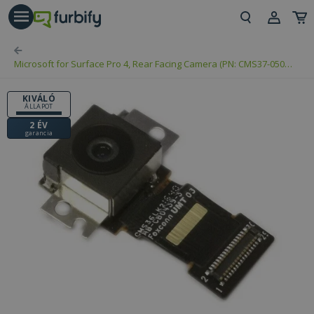
árás gomb
Beje
Microsoft for Surface Pro 4, Rear Facing Camera (PN: CMS37-0500-
Regi
68)
KIVÁLÓ
ÁLLAPOT
2 ÉV
garancia