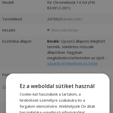
Modell
for Chromebook 14 G4 (PN:
834912-001)
Termékkód
2470021
(834912-001)
Készlet
Nincs készleten
Esztétikai állapot
Kiváló:
Újszerű állapotú felújított
termék, tökéletes műszaki
állapotban. Nagyban
megkülönböztethetetlen az újtól. -
vásárlói értékelések és fotók
Kompatibilitás
HP
Ez a weboldal sütiket használ
Teljes adatlap megtekintése
Cookie-kat használunk a tartalom, a
hirdetések személyre szabására és a
forgalom elemzésére. Webhelyünk Ön általi
használatára vonatkozó információkat