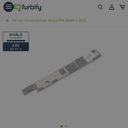
árás gomb
Beje
HP for Chromebook 14 G4 (PN: 834912-001)
Regi
KIVÁLÓ
ÁLLAPOT
2 ÉV
garancia