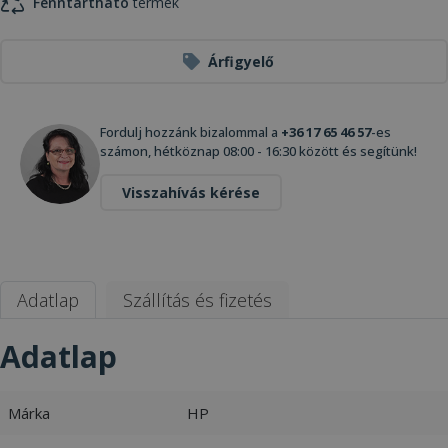
Fenntartható
termék
Árfigyelő
Fordulj hozzánk bizalommal a
+36 17 65 46 57
-es
számon, hétköznap 08:00 - 16:30 között és segítünk!
Visszahívás kérése
Adatlap
Szállítás és fizetés
Adatlap
Márka
HP