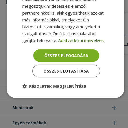
Hasonló termékek
megosztjuk hirdetési és elemző
partnereinkkel is, akik egyesíthetik azokat
más információkkal, amelyeket Ön
HP for ProBook 6730b (PN:
CKF7037_A5_SB)
biztosított számukra, vagy amelyeket a
Gold, HP Kompatibilitás
szolgáltatásaik Ön általi használatából
KIVÁLÓ
gyűjtöttek össze.
Adatvédelmi irányelvek
ÁLLAPOT
6 490 Ft
ÖSSZES ELFOGADÁSA
ÖSSZES ELUTASÍTÁSA
Laptopok
RÉSZLETEK MEGJELENÍTÉSE
Számítógépek
Elengedhetetlenül
Teljesítmény
szükséges
Monitorok
Egyéb termékek
Célzás
Funkcionalitás
Besorolatlan