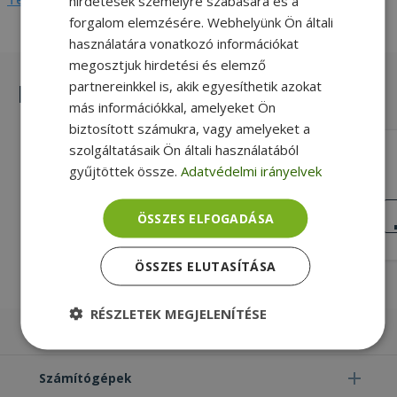
hirdetések személyre szabására és a
forgalom elemzésére. Webhelyünk Ön általi
használatára vonatkozó információkat
megosztjuk hirdetési és elemző
partnereinkkel is, akik egyesíthetik azokat
Hasonló termékek
más információkkal, amelyeket Ön
biztosított számukra, vagy amelyeket a
szolgáltatásaik Ön általi használatából
Dell for Latitude E7240 (PN: 0GVH35)
gyűjtöttek össze.
Adatvédelmi irányelvek
4 pin Csatlakozó típusa, Gold, Dell
Kompatibilitás
KIVÁLÓ
ÖSSZES ELFOGADÁSA
ÁLLAPOT
6 990 Ft
ÖSSZES ELUTASÍTÁSA
RÉSZLETEK MEGJELENÍTÉSE
Laptopok
Elengedhetetlenül
Teljesítmény
szükséges
Számítógépek