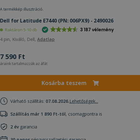
A termékkép illusztráció.
Dell for Latitude E7440 (PN: 006PX9) - 2490026
3 187 vélemény
Raktáron 5-10 db
4 pin, Kiváló, Dell,
Adatlap
7 590 Ft
áraink tartalmazzák az áfát
Kosárba teszem
Várható szállítás:
07.08.2026.
Lehetőségek...
Szállítás már 1 890 Ft-tól
, csomagpontra is
2 év
garancia
30 napos
pénzvisszafizetési garancia