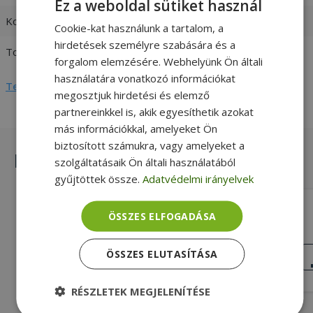
Ez a weboldal sütiket használ
Kompatibilitás
HP
Cookie-kat használunk a tartalom, a
hirdetések személyre szabására és a
TouchPad Buttons
4
forgalom elemzésére. Webhelyünk Ön általi
használatára vonatkozó információkat
Teljes adatlap megtekintése
megosztjuk hirdetési és elemző
partnereinkkel is, akik egyesíthetik azokat
más információkkal, amelyeket Ön
biztosított számukra, vagy amelyeket a
Hasonló termékek
szolgáltatásaik Ön általi használatából
gyűjtöttek össze.
Adatvédelmi irányelvek
HP for ZBook 15 G1, 15 G2, 17 G1, 17
ÖSSZES ELFOGADÁSA
G2 (PN: TM-02706-001, PK37B00EG00)
Gold, HP Kompatibilitás, 6 TouchPad
Buttons
KIVÁLÓ
ÖSSZES ELUTASÍTÁSA
ÁLLAPOT
8 590 Ft
RÉSZLETEK MEGJELENÍTÉSE