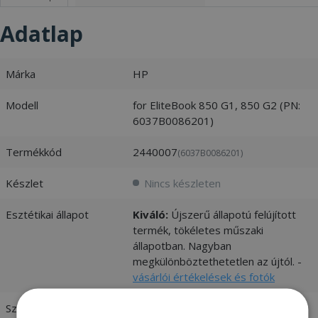
Adatlap
Márka
HP
Modell
for EliteBook 850 G1, 850 G2 (PN:
6037B0086201)
Termékkód
2440007
(6037B0086201)
Készlet
Nincs készleten
Esztétikai állapot
Kiváló:
Újszerű állapotú felújított
termék, tökéletes műszaki
állapotban. Nagyban
megkülönböztethetetlen az újtól. -
vásárlói értékelések és fotók
Szín
Silver