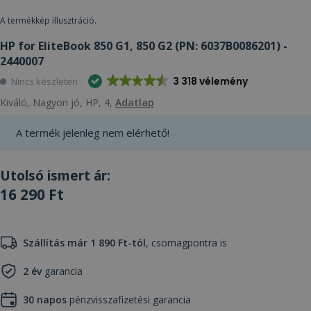
A termékkép illusztráció.
HP for EliteBook 850 G1, 850 G2 (PN: 6037B0086201) -
2440007
3 318 vélemény
Nincs készleten
Kiváló, Nagyon jó, HP, 4,
Adatlap
A termék jelenleg nem elérhető!
Utolsó ismert ár:
16 290 Ft
Szállítás már 1 890 Ft-tól
, csomagpontra is
2 év
garancia
30 napos
pénzvisszafizetési garancia