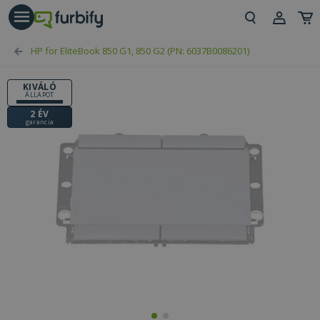
árás gomb
Beje
HP for EliteBook 850 G1, 850 G2 (PN: 6037B0086201)
Regi
KIVÁLÓ
ÁLLAPOT
2 ÉV
garancia