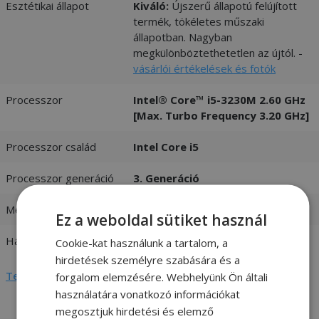
Esztétikai állapot
Kiváló:
Újszerű állapotú felújított
termék, tökéletes műszaki
állapotban. Nagyban
megkülönböztethetetlen az újtól. -
vásárlói értékelések és fotók
Processzor
Intel® Core™ i5-3230M 2.60 GHz
[Max. Turbo Frequency 3.20 GHz]
Processzor család
Intel Core i5
Processzor generáció
3. Generáció
Memória (RAM)
4GB DDR3
Ez a weboldal sütiket használ
Háttértár
750GB Merevlemez 2,5"
Cookie-kat használunk a tartalom, a
hirdetések személyre szabására és a
Teljes adatlap megtekintése
forgalom elemzésére. Webhelyünk Ön általi
használatára vonatkozó információkat
megosztjuk hirdetési és elemző