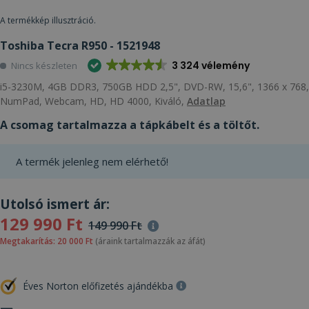
A termékkép illusztráció.
Toshiba Tecra R950 - 1521948
3 324 vélemény
Nincs készleten
i5-3230M, 4GB DDR3, 750GB HDD 2,5", DVD-RW, 15,6", 1366 x 768,
NumPad, Webcam, HD, HD 4000, Kiváló,
Adatlap
A csomag tartalmazza a tápkábelt és a töltőt.
A termék jelenleg nem elérhető!
Utolsó ismert ár:
129 990 Ft
149 990 Ft
Megtakarítás: 20 000 Ft
(áraink tartalmazzák az áfát)
Éves Norton előfizetés ajándékba