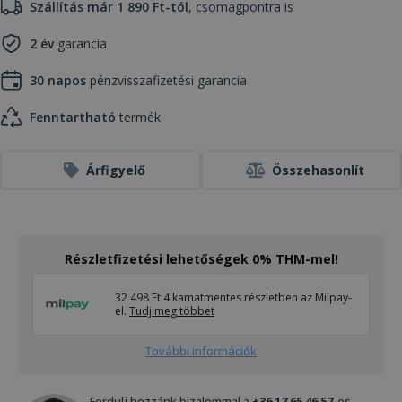
Szállítás már 1 890 Ft-tól
, csomagpontra is
2 év
garancia
30 napos
pénzvisszafizetési garancia
Fenntartható
termék
Árfigyelő
Összehasonlít
Részletfizetési lehetőségek 0% THM-mel!
32 498 Ft 4 kamatmentes részletben az Milpay-
el.
Tudj meg többet
További információk
Fordulj hozzánk bizalommal a
+36 17 65 46 57
-es