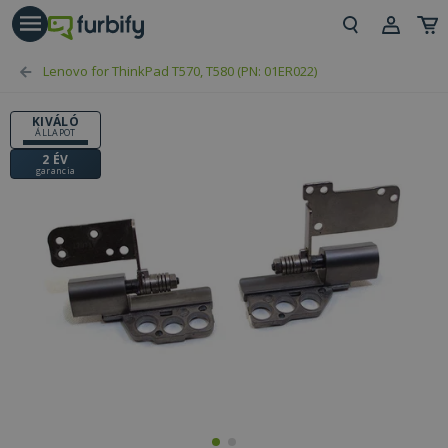
árás gomb
Beje
Lenovo for ThinkPad T570, T580 (PN: 01ER022)
Regi
KIVÁLÓ
ÁLLAPOT
2 ÉV
garancia