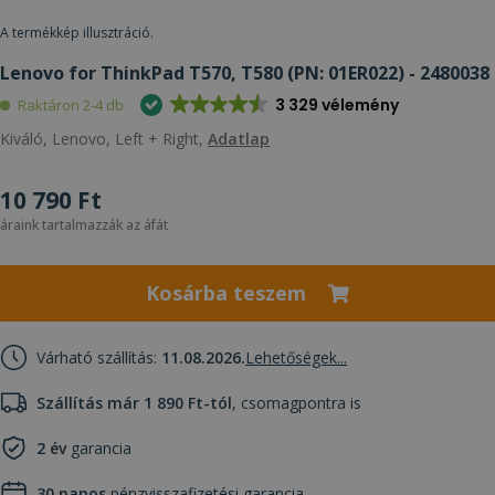
A termékkép illusztráció.
Lenovo for ThinkPad T570, T580 (PN: 01ER022) - 2480038
3 329 vélemény
Raktáron 2-4 db
Kiváló, Lenovo, Left + Right,
Adatlap
10 790 Ft
áraink tartalmazzák az áfát
Kosárba teszem
Várható szállítás:
11.08.2026.
Lehetőségek...
Szállítás már 1 890 Ft-tól
, csomagpontra is
2 év
garancia
30 napos
pénzvisszafizetési garancia