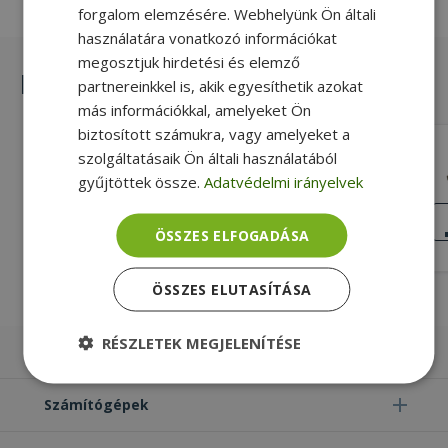
forgalom elemzésére. Webhelyünk Ön általi
használatára vonatkozó információkat
megosztjuk hirdetési és elemző
Hasonló termékek
partnereinkkel is, akik egyesíthetik azokat
más információkkal, amelyeket Ön
biztosított számukra, vagy amelyeket a
Lenovo for ThinkPad T440, T450 (PN:
szolgáltatásaik Ön általi használatából
04X5453, 04X5454)
gyűjtöttek össze.
Adatvédelmi irányelvek
Gold, Lenovo Kompatibilitás, Bal + Jobb
Oldal
KIVÁLÓ
ÁLLAPOT
ÖSSZES ELFOGADÁSA
5 990 Ft
ÖSSZES ELUTASÍTÁSA
RÉSZLETEK MEGJELENÍTÉSE
Laptopok
Elengedhetetlenül
Teljesítmény
szükséges
Számítógépek