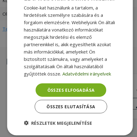
Kompatibilitás
Lenovo
Cookie-kat használunk a tartalom, a
Oldal
Bal + Jobb
hirdetések személyre szabására és a
forgalom elemzésére. Webhelyünk Ön általi
Teljes adatlap megtekintése
használatára vonatkozó információkat
megosztjuk hirdetési és elemző
partnereinkkel is, akik egyesíthetik azokat
más információkkal, amelyeket Ön
biztosított számukra, vagy amelyeket a
Hasonló termékek
szolgáltatásaik Ön általi használatából
gyűjtöttek össze.
Adatvédelmi irányelvek
Lenovo for ThinkPad T440, T450 (PN:
04X5453, 04X5454)
ÖSSZES ELFOGADÁSA
Gold, Lenovo Kompatibilitás, Bal + Jobb
Oldal
KIVÁLÓ
ÁLLAPOT
ÖSSZES ELUTASÍTÁSA
5 990 Ft
RÉSZLETEK MEGJELENÍTÉSE
Elengedhetetlenül
Teljesítmény