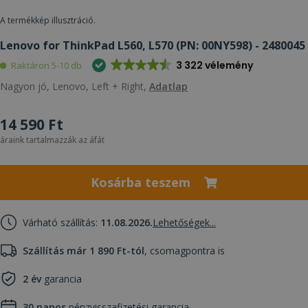
A termékkép illusztráció.
Lenovo for ThinkPad L560, L570 (PN: 00NY598) - 2480045
3 322 vélemény
Raktáron 5-10 db
Nagyon jó, Lenovo, Left + Right,
Adatlap
14 590 Ft
áraink tartalmazzák az áfát
Kosárba teszem
Várható szállítás:
11.08.2026.
Lehetőségek...
Szállítás már 1 890 Ft-tól
, csomagpontra is
2 év
garancia
30 napos
pénzvisszafizetési garancia