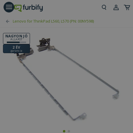
árás gomb
Beje
Lenovo for ThinkPad L560, L570 (PN: 00NY598)
Regi
NAGYON JÓ
ÁLLAPOT
2 ÉV
garancia