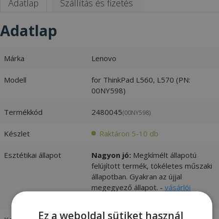
Adatlap
Szállítás és fizetés
Adatlap
Márka
Lenovo
Modell
for ThinkPad L560, L570 (PN:
00NY598)
Termékkód
2480045
(00NY598)
Készlet
Raktáron 5-10 db
Esztétikai állapot
Nagyon jó:
Megkímélt állapotú
felújított termék, tökéletes műszaki
állapotban. Gyakran az újjal
megegyező állapot. -
vásárlói
értékelések és fotók
Ez a weboldal sütiket használ