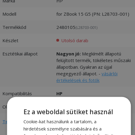
Márka
HP
Modell
for ZBook 15 G5 (PN: L28703-001)
Termékkód
2480105
(L28703-001)
Készlet
Utolsó darab
Esztétikai állapot
Nagyon jó:
Megkímélt állapotú
felújított termék, tökéletes műszaki
állapotban. Gyakran az újjal
megegyező állapot. -
vásárlói
értékelések és fotók
Kompatibilitás
HP
Oldal
Bal + Jobb
Ez a weboldal sütiket használ
Cookie-kat használunk a tartalom, a
Teljes adatlap megtekintése
hirdetések személyre szabására és a