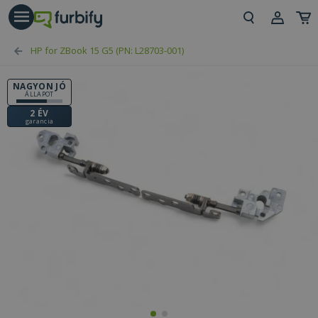
árás gomb
Beje
HP for ZBook 15 G5 (PN: L28703-001)
Regi
NAGYON JÓ
ÁLLAPOT
2 ÉV
garancia