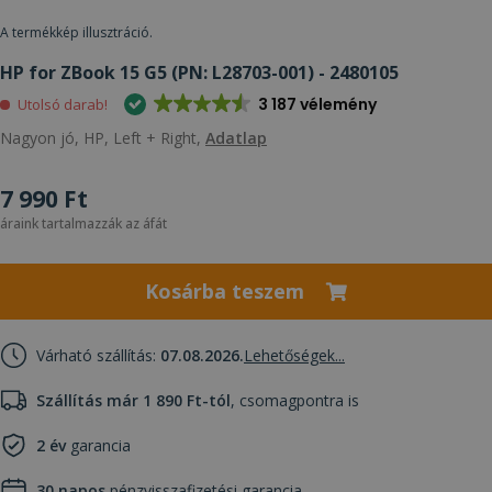
A termékkép illusztráció.
HP for ZBook 15 G5 (PN: L28703-001) - 2480105
3 187 vélemény
Utolsó darab!
Nagyon jó, HP, Left + Right,
Adatlap
7 990 Ft
áraink tartalmazzák az áfát
Kosárba teszem
Várható szállítás:
07.08.2026.
Lehetőségek...
Szállítás már 1 890 Ft-tól
, csomagpontra is
2 év
garancia
30 napos
pénzvisszafizetési garancia