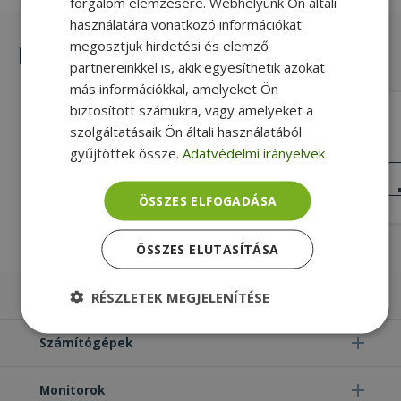
forgalom elemzésére. Webhelyünk Ön általi
használatára vonatkozó információkat
megosztjuk hirdetési és elemző
Hasonló termékek
partnereinkkel is, akik egyesíthetik azokat
más információkkal, amelyeket Ön
biztosított számukra, vagy amelyeket a
HP for ProBook 6540b, 6550b (PN:
szolgáltatásaik Ön általi használatából
613328-001, 6055B0014701,
6055B0014702)
gyűjtöttek össze.
Adatvédelmi irányelvek
Gold, HP Kompatibilitás, Bal + Jobb
Oldal
KIVÁLÓ
ÁLLAPOT
3 890 Ft
ÖSSZES ELFOGADÁSA
ÖSSZES ELUTASÍTÁSA
Laptopok
RÉSZLETEK MEGJELENÍTÉSE
Elengedhetetlenül
Teljesítmény
Számítógépek
szükséges
Monitorok