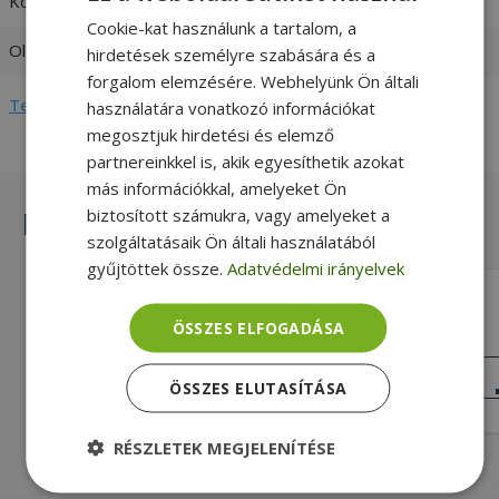
Kompatibilitás
HP
Cookie-kat használunk a tartalom, a
Oldal
Bal + Jobb
hirdetések személyre szabására és a
forgalom elemzésére. Webhelyünk Ön általi
Teljes adatlap megtekintése
használatára vonatkozó információkat
megosztjuk hirdetési és elemző
partnereinkkel is, akik egyesíthetik azokat
más információkkal, amelyeket Ön
biztosított számukra, vagy amelyeket a
Hasonló termékek
szolgáltatásaik Ön általi használatából
gyűjtöttek össze.
Adatvédelmi irányelvek
HP for ProBook 6540b, 6550b (PN:
613328-001, 6055B0014701,
ÖSSZES ELFOGADÁSA
6055B0014702)
Gold, HP Kompatibilitás, Bal + Jobb
Oldal
KIVÁLÓ
ÁLLAPOT
ÖSSZES ELUTASÍTÁSA
3 890 Ft
RÉSZLETEK MEGJELENÍTÉSE
Elengedhetetlenül
Teljesítmény