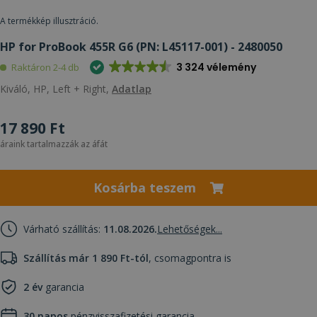
A termékkép illusztráció.
HP for ProBook 455R G6 (PN: L45117-001) - 2480050
3 324 vélemény
Raktáron 2-4 db
Kiváló, HP, Left + Right,
Adatlap
17 890 Ft
áraink tartalmazzák az áfát
Kosárba teszem
Várható szállítás:
11.08.2026.
Lehetőségek...
Szállítás már 1 890 Ft-tól
, csomagpontra is
2 év
garancia
30 napos
pénzvisszafizetési garancia