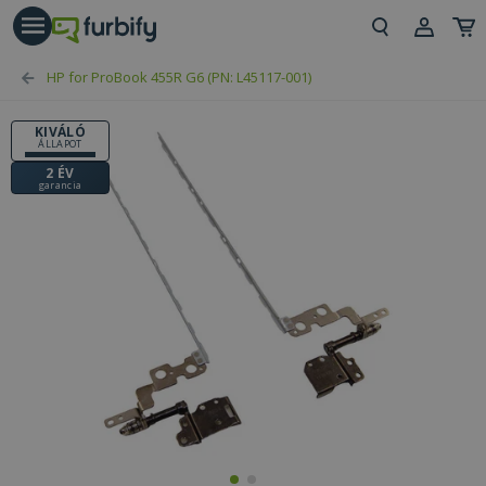
árás gomb
Beje
HP for ProBook 455R G6 (PN: L45117-001)
Regi
KIVÁLÓ
ÁLLAPOT
2 ÉV
garancia