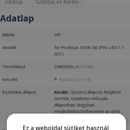
Adatlap
Szállítás és fizetés
Adatlap
Márka
HP
Modell
for ProBook 455R G6 (PN: L45117-
001)
Termékkód
2480050
(L45117-001)
Készlet
Raktáron 2-4 db
Esztétikai állapot
Kiváló:
Újszerű állapotú felújított
termék, tökéletes műszaki
állapotban. Nagyban
megkülönböztethetetlen az újtól. -
vásárlói értékelések és fotók
Ez a weboldal sütiket használ