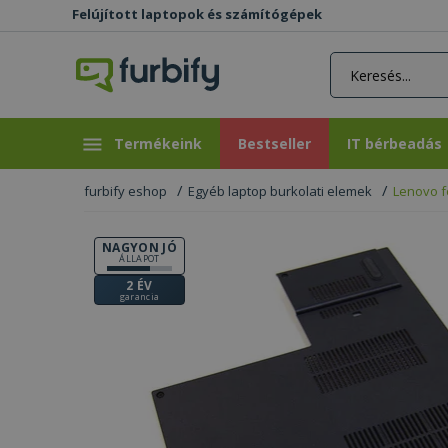
Felújított laptopok és számítógépek
rás gomb
Bestseller
IT bérbeadás
Termékeink
Bestseller
IT bérbeadás
furbify eshop
Egyéb laptop burkolati elemek
Lenovo f
NAGYON JÓ
ÁLLAPOT
2 ÉV
garancia