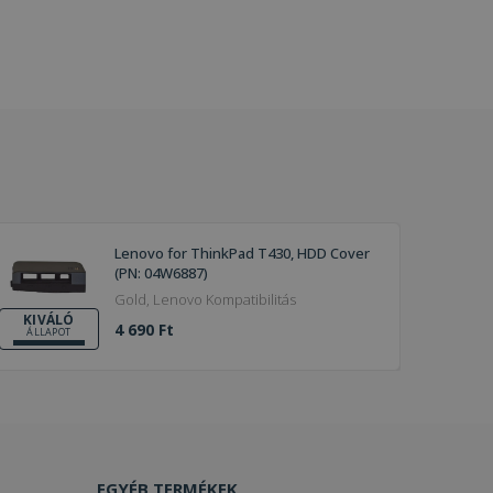
Lenovo for ThinkPad T430, HDD Cover
(PN: 04W6887)
Gold, Lenovo Kompatibilitás
KIVÁLÓ
4 690 Ft
ÁLLAPOT
EGYÉB TERMÉKEK