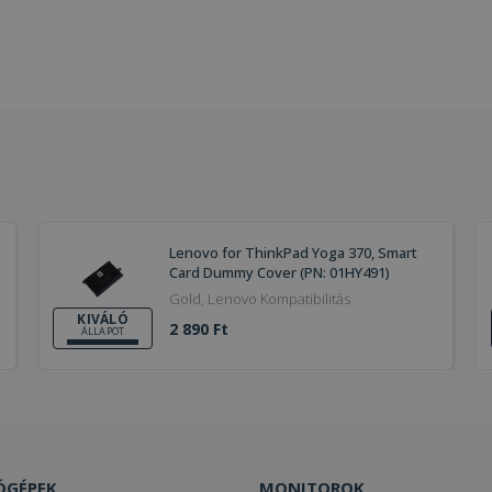
Lenovo for ThinkPad Yoga 370, Smart
Card Dummy Cover (PN: 01HY491)
Gold, Lenovo Kompatibilitás
KIVÁLÓ
2 890 Ft
ÁLLAPOT
ÓGÉPEK
MONITOROK