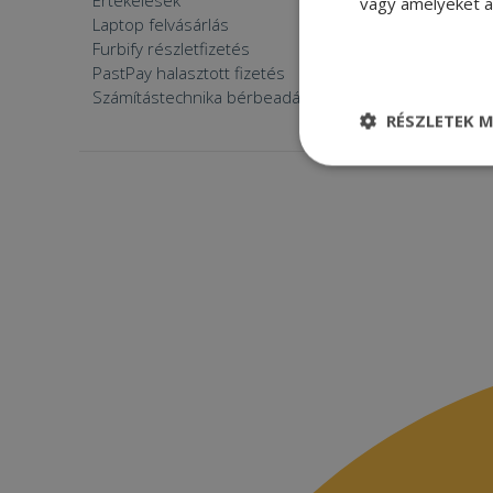
Értékelések
Furbify 
vagy amelyeket a 
Laptop felvásárlás
Furbify 
Furbify részletfizetés
Állásaján
PastPay halasztott fizetés
Számítástechnika bérbeadása
RÉSZLETEK M
Elengedhetetle
szükséges
Elenge
Az elengedhetetlenül
a fiókkezelést. A w
Név
CookieScriptConse