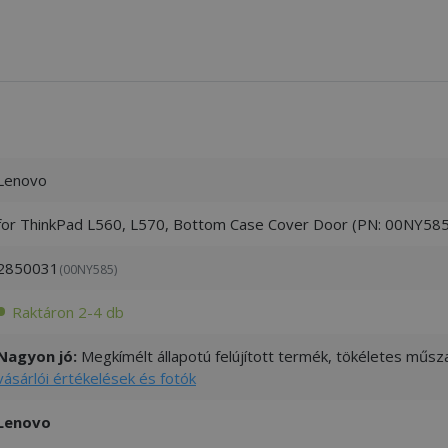
Lenovo
for ThinkPad L560, L570, Bottom Case Cover Door (PN: 00NY585
2850031
(00NY585)
Raktáron 2-4 db
Nagyon jó:
Megkímélt állapotú felújított termék, tökéletes műsza
vásárlói értékelések és fotók
Lenovo