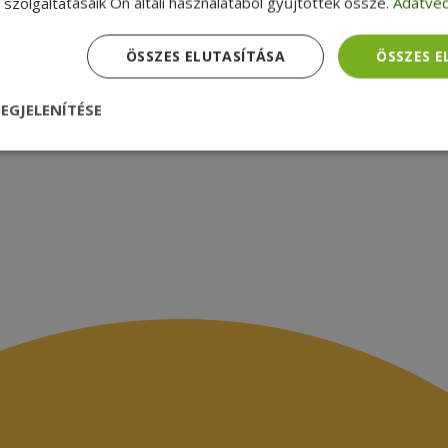
zsákbamacska
Garancia ellenőrzése
szolgáltatásaik Ön általi használatából gyűjtöttek össze.
Adatvéd
médiamegjelenések
latok
ÖSSZES ELUTASÍTÁSA
ÖSSZES 
EGJELENÍTÉSE
nül
Teljesítmény
Célzás
Funkcionalitás
dhetetlenül szükséges
Teljesítmény
Célzás
Funkcionalitás
Beso
 szükséges sütik lehetővé teszik a webhely alapvető funkcióit, például a felhasznál
eboldal nem használható megfelelően az elengedhetetlenül szükséges sütik nélkül.
Szolgáltató /
Lejárat
Leírás
Domain
nt
4 hét 2
Ezt a cookie-t a Cookie-Script.com szolgál
CookieScript