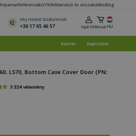
i folyamat
Referenciák
GYIK
Reklamáció és visszaküldés
Blog
Kosár lenyitása
Hívj minket bizalommal!
+36 17 65 46 57
HU
Saját fiók
Kosár
Karrier
Kapcsolat
Karrier
Kapcsolat
60, L570, Bottom Case Cover Door (PN:
3 324 vélemény