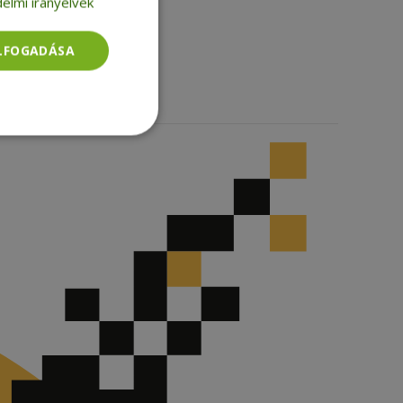
elmi irányelvek
Facebook
LinkedIn
TikTok
ELFOGADÁSA
Besorolatlan
rolatlan
ói bejelentkezést és
tatás használja a