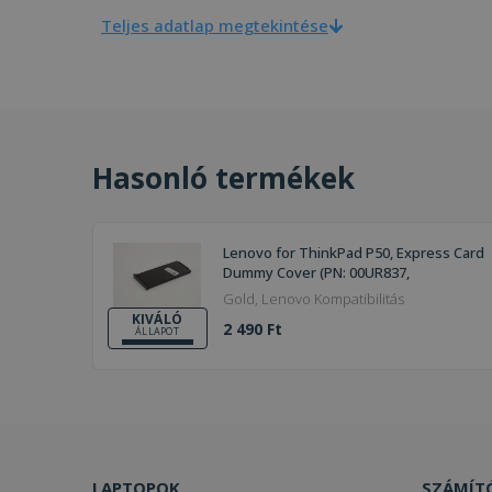
Teljes adatlap megtekintése
Hasonló termékek
Lenovo for ThinkPad P50, Express Card
Dummy Cover (PN: 00UR837,
SM20K06999, FA0Z6000C00)
Gold, Lenovo Kompatibilitás
KIVÁLÓ
2 490 Ft
ÁLLAPOT
LAPTOPOK
SZÁMÍT