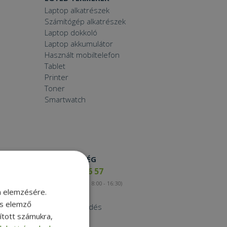
Laptop alkatrészek
Számítógép alkatrészek
Laptop dokkoló
Laptop akkumulátor
Használt mobiltelefon
Tablet
Printer
Toner
Smartwatch
ELÉRHETŐSÉG
+36 17 65 46 57
(munkanapokon 8:00 - 16:30)
m elemzésére.
Kapcsolat
és elemző
Nagykereskedés
sított számukra,
Instagram