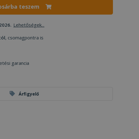
osárba teszem
2026.
Lehetőségek...
tól
, csomagpontra is
etési garancia
Árfigyelő