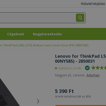
Rólunk
Felújítás
Cégeknek
Nagykereskedés
Cégeknek
Nagykereskedés
or ThinkPad L560, L570, Bottom Case Cover Door (PN: 00NY585)
Lenovo for ThinkPad L5
00NY585) - 2850031
Raktáron 2-4 db
Nagyon jó, Lenovo,
Adatlap
5 390 Ft
áraink tartalmazzák az áfát