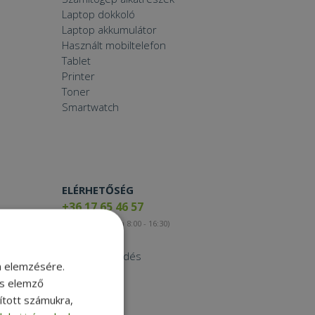
Laptop dokkoló
Laptop akkumulátor
Használt mobiltelefon
Tablet
Printer
Toner
Smartwatch
ELÉRHETŐSÉG
+36 17 65 46 57
(munkanapokon 8:00 - 16:30)
Kapcsolat
Nagykereskedés
m elemzésére.
Instagram
és elemző
Facebook
sított számukra,
LinkedIn