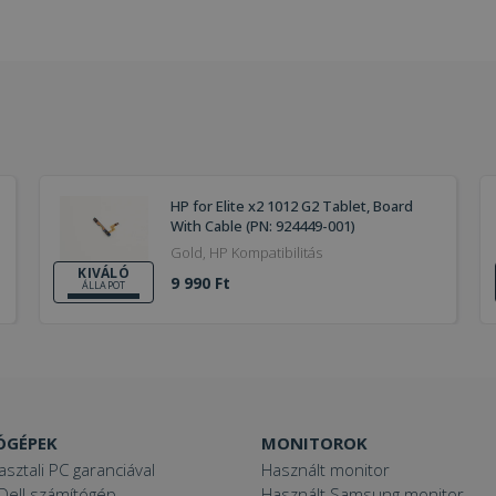
HP for Elite x2 1012 G2 Tablet, Board
With Cable (PN: 924449-001)
Gold, HP Kompatibilitás
KIVÁLÓ
9 990 Ft
ÁLLAPOT
ÓGÉPEK
MONITOROK
asztali PC garanciával
Használt monitor
Dell számítógép
Használt Samsung monitor