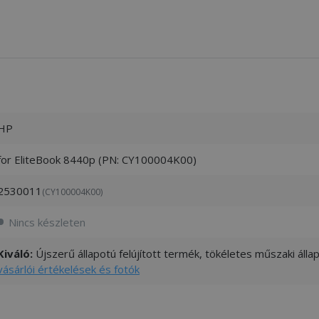
HP
for EliteBook 8440p (PN: CY100004K00)
2530011
(CY100004K00)
Nincs készleten
Kiváló:
Újszerű állapotú felújított termék, tökéletes műszaki áll
vásárlói értékelések és fotók