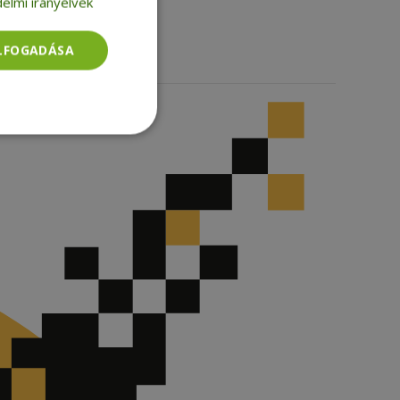
elmi irányelvek
TikTok
ELFOGADÁSA
Besorolatlan
rolatlan
ói bejelentkezést és
tatás használja a