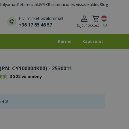
i folyamat
Referenciák
GYIK
Reklamáció és visszaküldés
Blog
Kosár lenyitása
Hívj minket bizalommal!
+36 17 65 46 57
HU
Saját fiók
Kosár
Karrier
Kapcsolat
Karrier
Kapcsolat
(PN: CY100004K00) - 2530011
3 322 vélemény
ető!