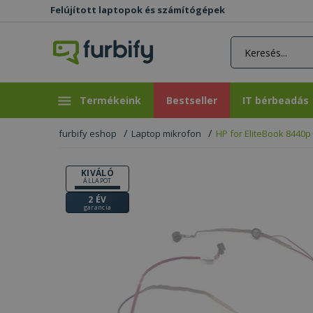
Felújított laptopok és számítógépek
rás gomb
Bestseller
IT bérbeadás
Termékeink
Bestseller
IT bérbeadás
furbify eshop
Laptop mikrofon
HP for EliteBook 8440p
KIVÁLÓ
ÁLLAPOT
2 ÉV
garancia