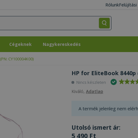
Rólunk
Felújítás
Cégeknek
Nagykereskedés
Cégeknek
Nagykereskedés
 (PN: CY100004K00)
HP for EliteBook 8440p 
Nincs készleten
Kiváló,
Adatlap
A termék jelenleg nem elérh
Utolsó ismert ár:
5 490 Ft