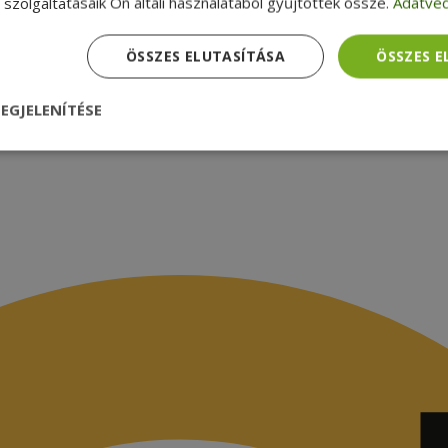
latok
szolgáltatásaik Ön általi használatából gyűjtöttek össze.
Adatvéd
ÖSSZES ELUTASÍTÁSA
ÖSSZES 
EGJELENÍTÉSE
nül
Teljesítmény
Célzás
Funkcionalitás
dhetetlenül szükséges
Teljesítmény
Célzás
Funkcionalitás
Beso
 szükséges sütik lehetővé teszik a webhely alapvető funkcióit, például a felhasznál
eboldal nem használható megfelelően az elengedhetetlenül szükséges sütik nélkül.
Szolgáltató /
Lejárat
Leírás
Domain
nt
4 hét 2
Ezt a cookie-t a Cookie-Script.com szolgál
CookieScript