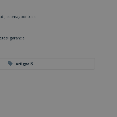
tól
, csomagpontra is
etési garancia
Árfigyelő