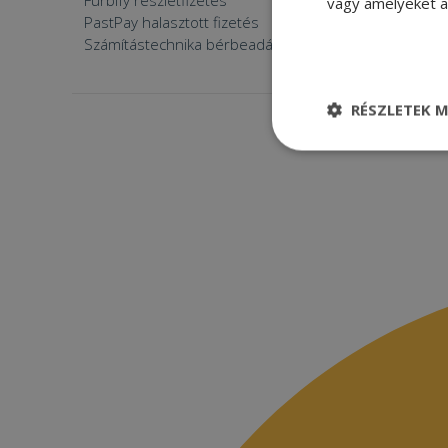
Furbify részletfizetés
Állásaján
vagy amelyeket a 
PastPay halasztott fizetés
Számítástechnika bérbeadása
RÉSZLETEK M
Elengedhetetle
szükséges
Elenge
Az elengedhetetlenül
a fiókkezelést. A w
Név
CookieScriptConse