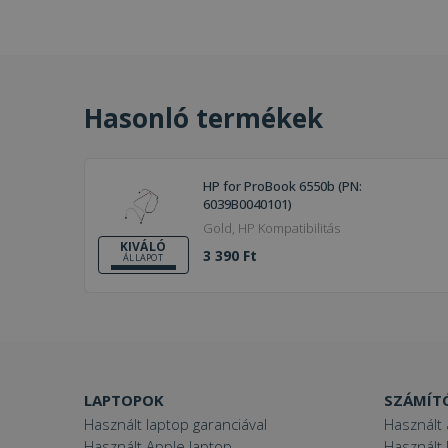
Hasonló termékek
HP for ProBook 6550b (PN:
6039B0040101)
Gold, HP Kompatibilitás
KIVÁLÓ
3 390 Ft
ÁLLAPOT
LAPTOPOK
SZÁMÍT
Használt laptop garanciával
Használt 
Használt Apple laptop
Használt 