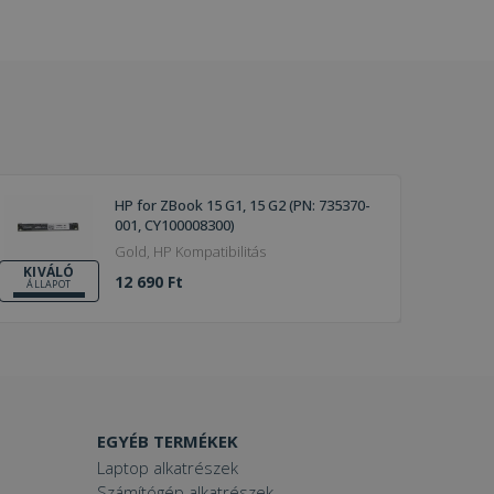
HP for ZBook 15 G1, 15 G2 (PN: 735370-
001, CY100008300)
Gold, HP Kompatibilitás
KIVÁLÓ
12 690 Ft
ÁLLAPOT
EGYÉB TERMÉKEK
Laptop alkatrészek
Számítógép alkatrészek