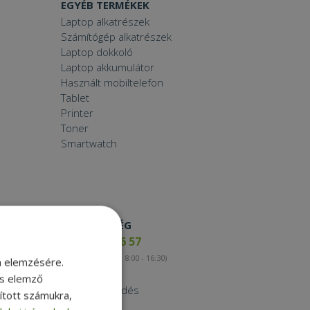
EGYÉB TERMÉKEK
Laptop alkatrészek
Számítógép alkatrészek
Laptop dokkoló
Laptop akkumulátor
Használt mobiltelefon
Tablet
Printer
Toner
Smartwatch
ELÉRHETŐSÉG
+36 17 65 46 57
(munkanapokon 8:00 - 16:30)
m elemzésére.
Kapcsolat
és elemző
Nagykereskedés
sított számukra,
Instagram