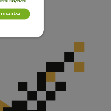
elmi irányelvek
Facebook
LinkedIn
ELFOGADÁSA
TikTok
Besorolatlan
rolatlan
ói bejelentkezést és
tatás használja a