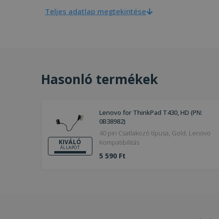
Teljes adatlap megtekintése
Hasonló termékek
Lenovo for ThinkPad T430, HD (PN:
0B38982)
40 pin Csatlakozó típusa, Gold, Lenovo
Kompatibilitás
KIVÁLÓ
ÁLLAPOT
5 590 Ft