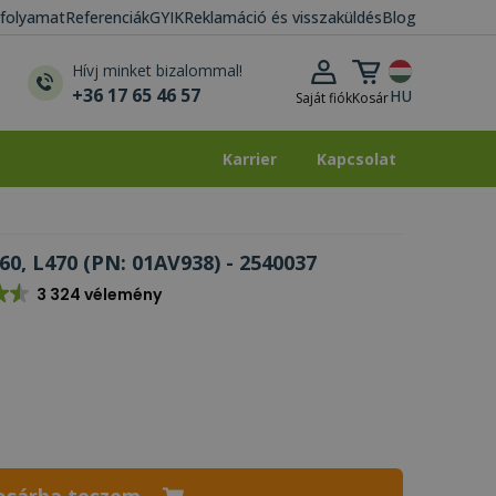
i folyamat
Referenciák
GYIK
Reklamáció és visszaküldés
Blog
Kosár lenyitása
Hívj minket bizalommal!
+36 17 65 46 57
HU
Saját fiók
Kosár
Karrier
Kapcsolat
Karrier
Kapcsolat
0, L470 (PN: 01AV938) - 2540037
3 324 vélemény