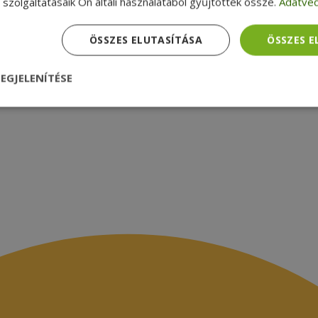
szolgáltatásaik Ön általi használatából gyűjtöttek össze.
Adatvéd
zsákbamacska
Garancia ellenőrzése
médiamegjelenések
latok
ÖSSZES ELUTASÍTÁSA
ÖSSZES 
EGJELENÍTÉSE
nül
Teljesítmény
Célzás
Funkcionalitás
dhetetlenül szükséges
Teljesítmény
Célzás
Funkcionalitás
Beso
 szükséges sütik lehetővé teszik a webhely alapvető funkcióit, például a felhasznál
eboldal nem használható megfelelően az elengedhetetlenül szükséges sütik nélkül.
Szolgáltató /
Lejárat
Leírás
Domain
nt
4 hét 2
Ezt a cookie-t a Cookie-Script.com szolgál
CookieScript