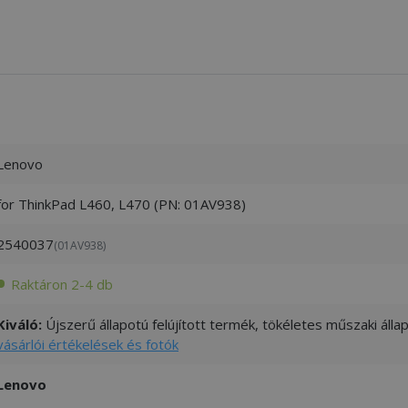
Lenovo
for ThinkPad L460, L470 (PN: 01AV938)
2540037
(01AV938)
Raktáron 2-4 db
Kiváló:
Újszerű állapotú felújított termék, tökéletes műszaki áll
vásárlói értékelések és fotók
Lenovo