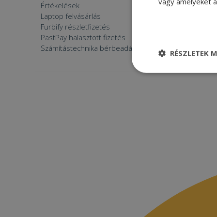
vagy amelyeket a 
Értékelések
Furbify 
Laptop felvásárlás
Furbify 
Furbify részletfizetés
Állásaján
PastPay halasztott fizetés
Számítástechnika bérbeadása
RÉSZLETEK M
Elengedhetetle
szükséges
Elenge
Az elengedhetetlenül
a fiókkezelést. A w
Név
CookieScriptConse