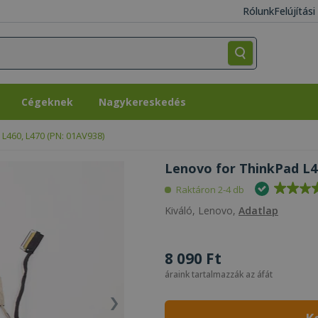
Rólunk
Felújítás
Cégeknek
Nagykereskedés
Cégeknek
Nagykereskedés
L460, L470 (PN: 01AV938)
Lenovo for ThinkPad L46
Raktáron 2-4 db
Kiváló, Lenovo,
Adatlap
8 090 Ft
áraink tartalmazzák az áfát