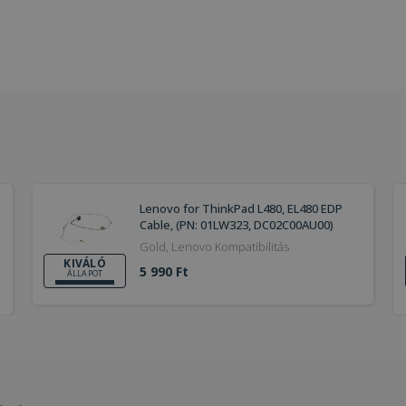
Lenovo for ThinkPad L480, EL480 EDP
Cable, (PN: 01LW323, DC02C00AU00)
Gold, Lenovo Kompatibilitás
KIVÁLÓ
5 990 Ft
ÁLLAPOT