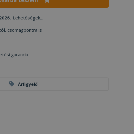
osárba teszem
2026.
Lehetőségek...
tól
, csomagpontra is
etési garancia
Árfigyelő