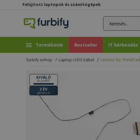
Felújított laptopok és számítógépek
rás gomb
Bestseller
IT bérbeadás
Termékeink
Bestseller
IT bérbeadás
furbify eshop
Laptop LVDS kábel
Lenovo for ThinkPad 
KIVÁLÓ
ÁLLAPOT
2 ÉV
garancia