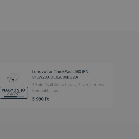
Lenovo for ThinkPad L580 (PN:
01LW233, DC02C00BG20)
30 pin Csatlakozó típusa, Silver, Lenovo
Kompatibilitás
NAGYON JÓ
ÁLLAPOT
5 990 Ft