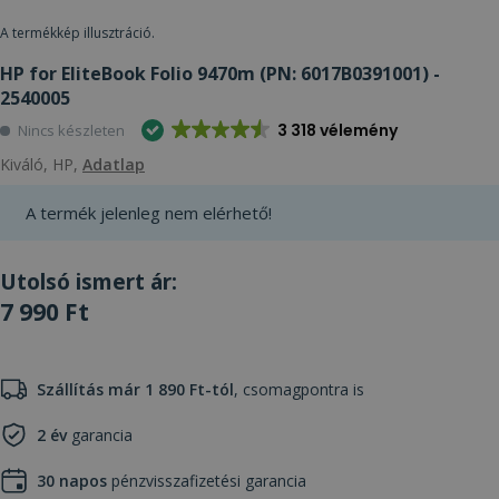
A termékkép illusztráció.
HP for EliteBook Folio 9470m (PN: 6017B0391001) -
2540005
3 318 vélemény
Nincs készleten
Kiváló, HP,
Adatlap
A termék jelenleg nem elérhető!
Utolsó ismert ár:
7 990 Ft
Szállítás már 1 890 Ft-tól
, csomagpontra is
2 év
garancia
30 napos
pénzvisszafizetési garancia