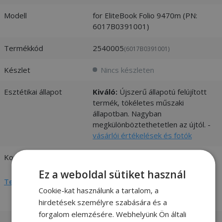
Modell
for EliteBook Folio 9470m (PN:
6017B0391001)
Termékkód
2540005
(6017B0391001)
Készlet
Nincs készleten
Esztétikai állapot
Kiváló:
Újszerű állapotú felújított
termék, tökéletes műszaki
állapotban. Nagyban
megkülönböztethetetlen az újtól. -
vásárlói értékelések és fotók
Kompatibilitás
HP
Ez a weboldal sütiket használ
Teljes adatlap megtekintése
Cookie-kat használunk a tartalom, a
hirdetések személyre szabására és a
forgalom elemzésére. Webhelyünk Ön általi