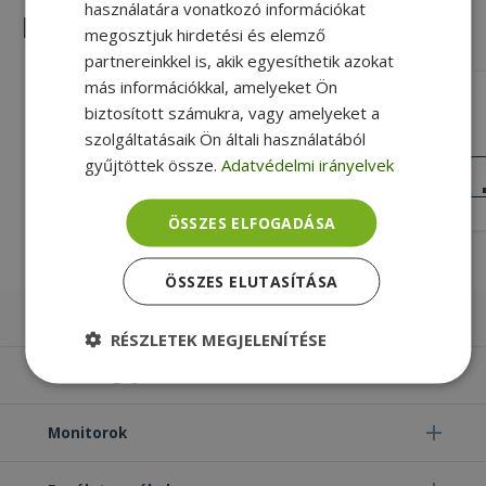
használatára vonatkozó információkat
Hasonló termékek
megosztjuk hirdetési és elemző
partnereinkkel is, akik egyesíthetik azokat
más információkkal, amelyeket Ön
HP for EliteBook 840 G3 (PN:
biztosított számukra, vagy amelyeket a
6017B0584802)
szolgáltatásaik Ön általi használatából
30 pin Csatlakozó típusa, Silver, HP
gyűjtöttek össze.
Adatvédelmi irányelvek
Kompatibilitás
NAGYON JÓ
ÁLLAPOT
4 490 Ft
ÖSSZES ELFOGADÁSA
ÖSSZES ELUTASÍTÁSA
Laptopok
RÉSZLETEK MEGJELENÍTÉSE
Számítógépek
Elengedhetetlenül
Teljesítmény
szükséges
Monitorok