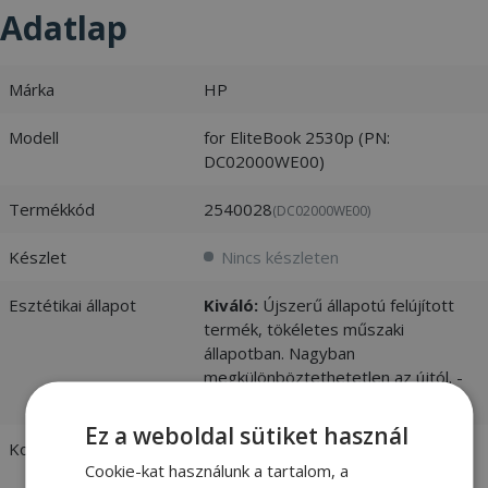
Adatlap
Márka
HP
Modell
for EliteBook 2530p (PN:
DC02000WE00)
Termékkód
2540028
(DC02000WE00)
Készlet
Nincs készleten
Esztétikai állapot
Kiváló:
Újszerű állapotú felújított
termék, tökéletes műszaki
állapotban. Nagyban
megkülönböztethetetlen az újtól. -
vásárlói értékelések és fotók
Ez a weboldal sütiket használ
Kompatibilitás
HP
Cookie-kat használunk a tartalom, a