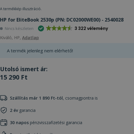
A termékkép illusztráció.
HP for EliteBook 2530p (PN: DC02000WE00) - 2540028
3 322 vélemény
Nincs készleten
Kiváló, HP,
Adatlap
A termék jelenleg nem elérhető!
Utolsó ismert ár:
15 290 Ft
Szállítás már 1 890 Ft-tól
, csomagpontra is
2 év
garancia
30 napos
pénzvisszafizetési garancia