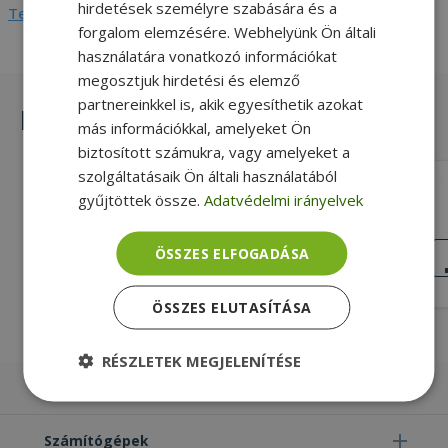
hirdetések személyre szabására és a
Teljes adatlap megtekintése
forgalom elemzésére. Webhelyünk Ön általi
használatára vonatkozó információkat
megosztjuk hirdetési és elemző
partnereinkkel is, akik egyesíthetik azokat
Hasonló termékek
más információkkal, amelyeket Ön
biztosított számukra, vagy amelyeket a
szolgáltatásaik Ön általi használatából
HP for EliteBook 840 G3 (PN:
gyűjtöttek össze.
Adatvédelmi irányelvek
6017B0584802)
30 pin Csatlakozó típusa, Silver, HP
Kompatibilitás
NAGYON JÓ
ÖSSZES ELFOGADÁSA
ÁLLAPOT
4 490 Ft
ÖSSZES ELUTASÍTÁSA
RÉSZLETEK MEGJELENÍTÉSE
Laptopok
Elengedhetetlenül
Teljesítmény
szükséges
Számítógépek